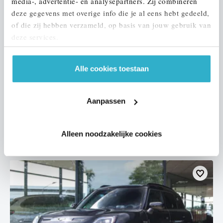
media-, advertentie- en analysepartners. Zij combineren
deze gegevens met overige info die je al eens hebt gedeeld,
of die zij hebben verzameld, op basis van jouw gebruik van
deze services.
Helmond
Alle cookies toestaan
MINI
Electric
Classic
2021
73.836 km
234 km actieradius
Aanpassen
€ 17.950
€ 340
of
p/m
Alleen noodzakelijke cookies
Bekijk details