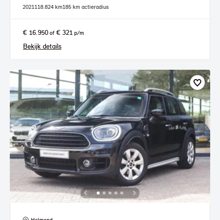
2021
118.824 km
185 km actieradius
€ 16.950
€ 321
of
p/m
Bekijk details