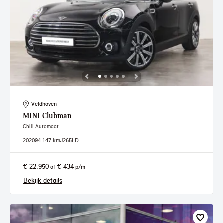
Veldhoven
MINI
Clubman
Chili Automaat
2020
94.147 km
J265LD
€ 22.950
€ 434
of
p/m
Bekijk details