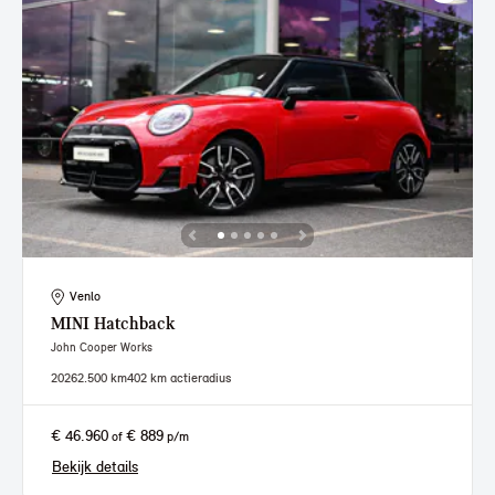
Venlo
MINI
Hatchback
John Cooper Works
2026
2.500 km
402 km actieradius
€ 46.960
€ 889
of
p/m
Bekijk details