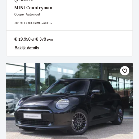
Helmond
MINI
Countryman
Cooper Automaat
2019
117.800 km
G240BG
€ 19.950
€ 378
of
p/m
Bekijk details