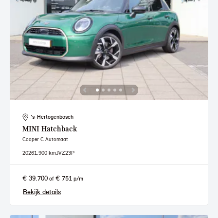
's-Hertogenbosch
MINI
Hatchback
Cooper C Automaat
2026
1.900 km
JVZ23P
€ 39.700
€ 751
of
p/m
Bekijk details