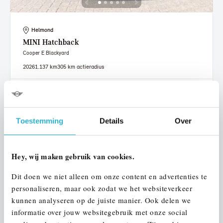
Helmond
MINI
Hatchback
Cooper E Blackyard
2026
1.137 km
305 km actieradius
€ 29.950
€ 567
of
p/m
Bekijk details
Toestemming
Details
Over
Hey, wij maken gebruik van cookies.
Dit doen we niet alleen om onze content en advertenties te
personaliseren, maar ook zodat we het websiteverkeer
kunnen analyseren op de juiste manier. Ook delen we
informatie over jouw websitegebruik met onze social