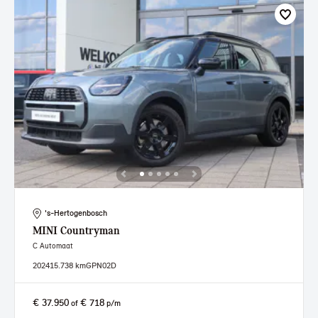
's-Hertogenbosch
MINI
Countryman
C Automaat
2024
15.738 km
GPN02D
€ 37.950
€ 718
of
p/m