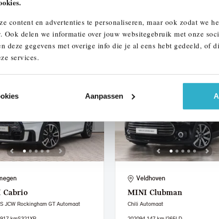
ookies.
.458 km
ZN238G
2021
67.955 km
L068LJ
ze content en advertenties te personaliseren, maar ook zodat we h
950
€ 302
€ 18.450
€ 349
of
p/m
of
p/m
r. Ook delen we informatie over jouw websitegebruik met onze soci
n deze gegevens met overige info die je al eens hebt gedeeld, of d
 details
Bekijk details
ze services.
ookies
Aanpassen
A
megen
Veldhoven
I
Cabrio
MINI
Clubman
 S JCW Rockingham GT Automaat
Chili Automaat
.917 km
S321XP
2020
94.147 km
J265LD