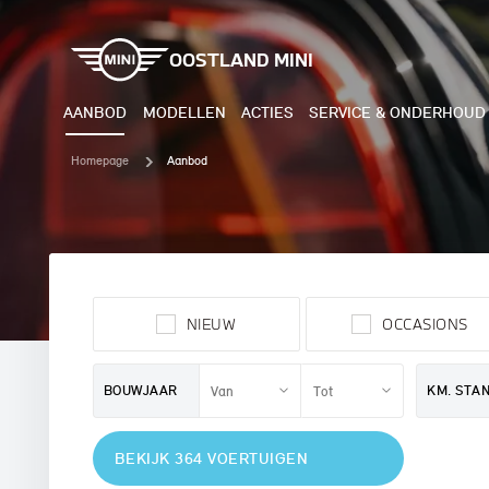
OOSTLAND MINI
AANBOD
MODELLEN
ACTIES
SERVICE & ONDERHOUD
Homepage
Aanbod
ELEKTRISCH
BENZI
MINI COOPER ELECTRIC
MINI
NIEUW
OCCASIONS
MINI ACEMAN ELECTRIC
MINI
MINI COUNTRYMAN ELECTRIC
MINI
BOUWJAAR
KM. STA
JOHN COOPER WORKS
MIN
BEKIJK 364 VOERTUIGEN
ELECTRIC
JOH