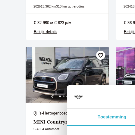
2025
13.362 km
310 km actieradius
2024
18
€ 32.950
€ 623
€ 36.
of
p/m
Bekijk details
Bekijk
's-Hertogenbosch
Ven
Toestemming
MINI
Countryman
MIN
S ALL4 Automaat
One