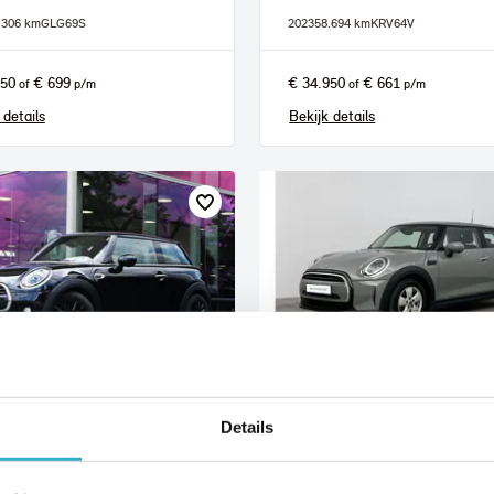
.306 km
GLG69S
2023
58.694 km
KRV64V
950
€ 699
€ 34.950
€ 661
of
p/m
of
p/m
 details
Bekijk details
lo
Eindhoven
Details
I
Hatchback
MINI
Hatchback
One Essential