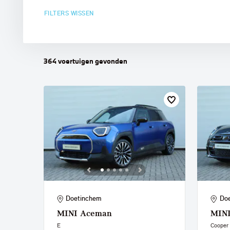
FILTERS WISSEN
MINI
364
voertuigen
gevonden
Doetinchem
Do
MINI
Aceman
MIN
E
Cooper