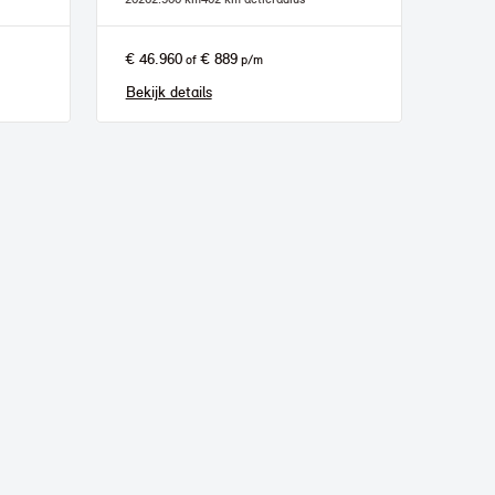
€ 46.960
€ 889
of
p/m
Bekijk details