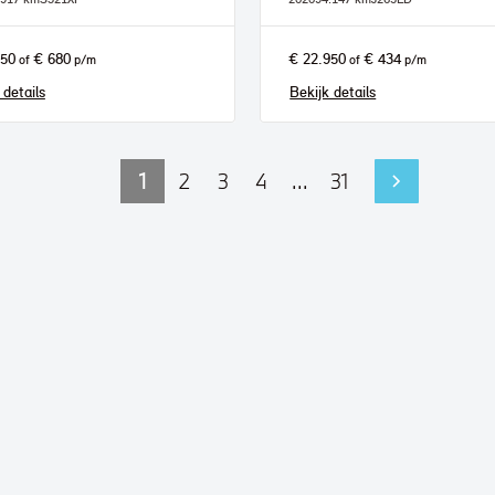
950
€ 680
€ 22.950
€ 434
of
p/m
of
p/m
 details
Bekijk details
1
2
3
4
...
31