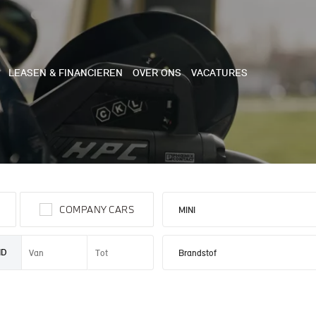
LEASEN & FINANCIEREN
OVER ONS
VACATURES
NE
 COOPER 3-DEURS
COMPANY CARS
 COOPER CABRIO
 COOPER 5-DEURS
ND
I COUNTRYMAN
N COOPER WORKS