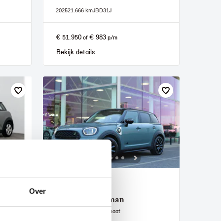
2025
21.666 km
JBD31J
€ 51.950
€ 983
of
p/m
Bekijk details
Echt
Over
MINI
Countryman
Cooper SE ALL4 Automaat