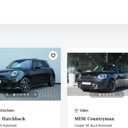
 PAUL SMITH EDITION
etinchem
Uden
I
Hatchback
MINI
Countryman
 S Automaat
Cooper SE ALL4 Automaat