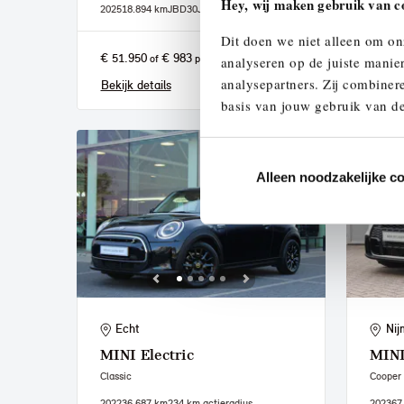
Hey, wij maken gebruik van c
2025
18.894 km
JBD30J
2019
72
Dit doen we niet alleen om on
€ 51.950
€ 983
€ 15.
of
p/m
analyseren op de juiste manie
analysepartners. Zij combinere
Bekijk details
Bekijk
basis van jouw gebruik van de
Alleen noodzakelijke c
Echt
Nij
MINI
Electric
MIN
Classic
Cooper
2022
36.687 km
234 km actieradius
2023
67