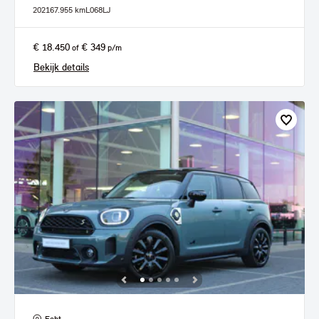
2021
67.955 km
L068LJ
€ 18.450
€ 349
of
p/m
Bekijk details