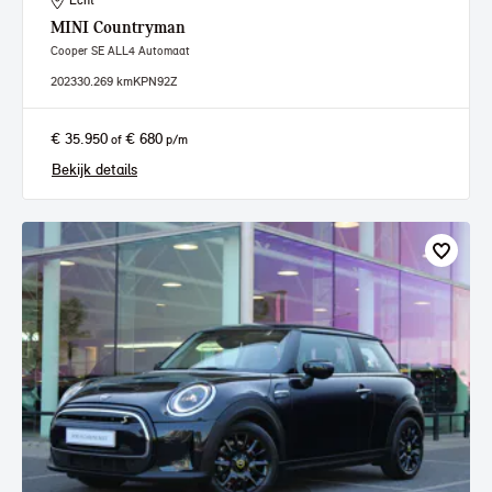
Echt
MINI
Countryman
Cooper SE ALL4 Automaat
2023
30.269 km
KPN92Z
€ 35.950
€ 680
of
p/m
Bekijk details