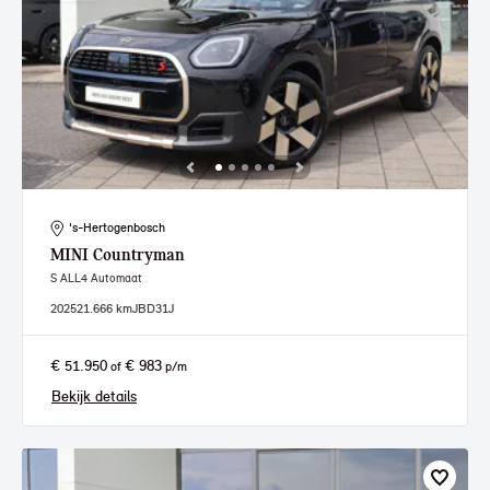
's-Hertogenbosch
MINI
Countryman
S ALL4 Automaat
2025
21.666 km
JBD31J
€ 51.950
€ 983
of
p/m
Bekijk details