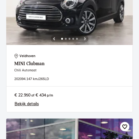
Veldhoven
MINI
Clubman
Chili Automaat
2020
94.147 km
J265LD
€ 22.950
€ 434
of
p/m
Bekijk details