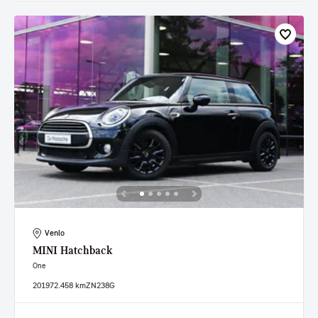
Venlo
MINI
Hatchback
One
2019
72.458 km
ZN238G