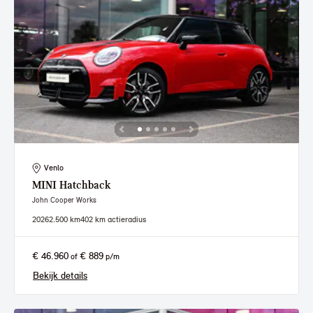
Venlo
MINI
Hatchback
John Cooper Works
2026
2.500 km
402 km actieradius
€ 46.960
€ 889
of
p/m
Bekijk details