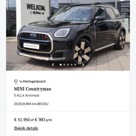
's-Hertogenbosch
MINI
Countryman
S ALL4 Automaat
2025
18.894 km
JBD30J
€ 51.950
€ 983
of
p/m
Bekijk details