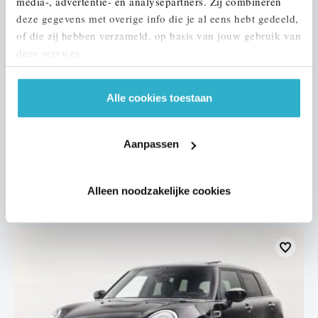
media-, advertentie- en analysepartners. Zij combineren
deze gegevens met overige info die je al eens hebt gedeeld,
of die zij hebben verzameld, op basis van jouw gebruik van
deze services.
Nijmegen
Alle cookies toestaan
MINI
Cabrio
Cooper S JCW Rockingham GT Automaat
2023
67.917 km
S321XP
Aanpassen
€ 35.950
€ 680
of
p/m
Alleen noodzakelijke cookies
Bekijk details