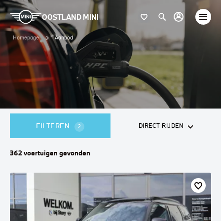
OOSTLAND MINI
Homepage
Aanbod
FILTEREN
DIRECT RIJDEN
2
362
voertuigen
gevonden