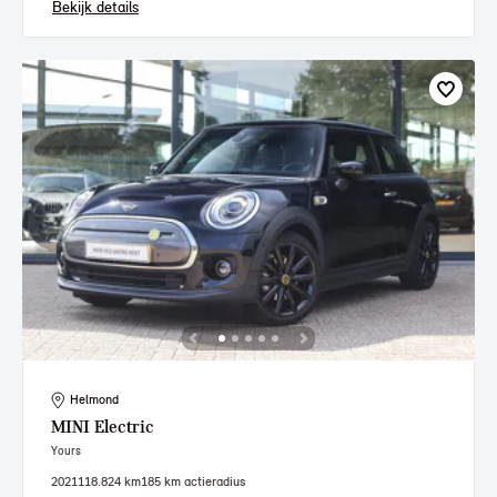
Bekijk details
Helmond
MINI
Electric
Yours
2021
118.824 km
185 km actieradius