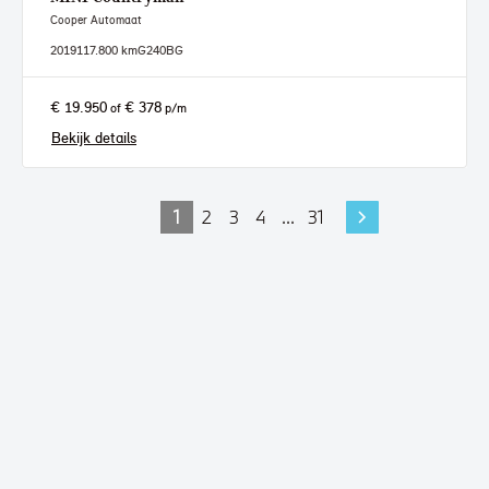
Cooper Automaat
2019
117.800 km
G240BG
€ 19.950
€ 378
of
p/m
Bekijk details
1
2
3
4
...
31