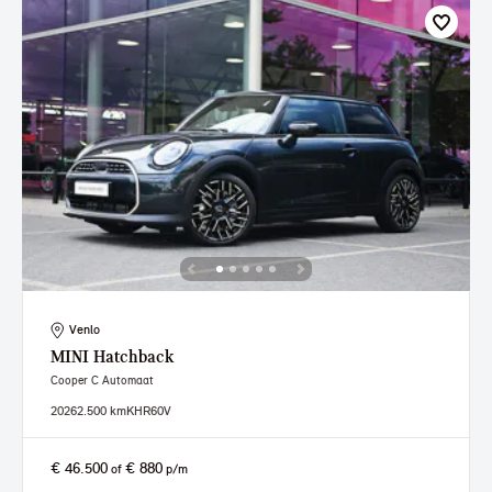
Venlo
MINI
Hatchback
Cooper C Automaat
2026
2.500 km
KHR60V
€ 46.500
€ 880
of
p/m