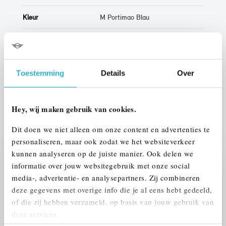
Kleur
M Portimao Blau
Interieur
Half leder / alcantara
Btw/Marge
BTW
Toestemming
Details
Over
ALLE OPTIES EN SPECIFICATIES
Hey, wij maken gebruik van cookies.
Dit doen we niet alleen om onze content en advertenties te
personaliseren, maar ook zodat we het websiteverkeer
kunnen analyseren op de juiste manier. Ook delen we
Stap 1 van 3
informatie over jouw websitegebruik met onze social
UW AUTO INRUILEN?
media-, advertentie- en analysepartners. Zij combineren
deze gegevens met overige info die je al eens hebt gedeeld,
of die zij hebben verzameld, op basis van jouw gebruik van
deze services.