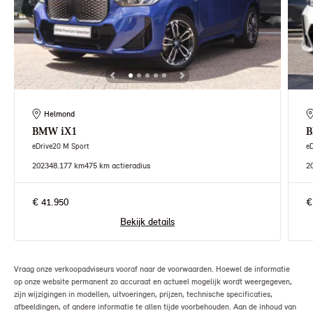
Helmond
BMW
iX1
eDrive20 M Sport
e
2023
48.177 km
475 km actieradius
2
€ 41.950
€
Bekijk details
Vraag onze verkoopadviseurs vooraf naar de voorwaarden. Hoewel de informatie
op onze website permanent zo accuraat en actueel mogelijk wordt weergegeven,
zijn wijzigingen in modellen, uitvoeringen, prijzen, technische specificaties,
afbeeldingen, of andere informatie te allen tijde voorbehouden. Aan de inhoud van