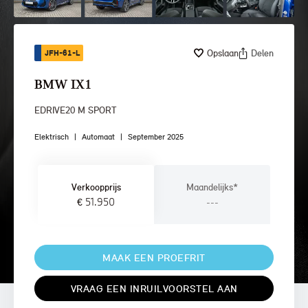
Opslaan
Delen
JFH-61-L
BMW IX1
EDRIVE20 M SPORT
Elektrisch
|
Automaat
|
September 2025
Verkoopprijs
Maandelijks*
€ 51.950
---
MAAK EEN PROEFRIT
VRAAG EEN INRUILVOORSTEL AAN