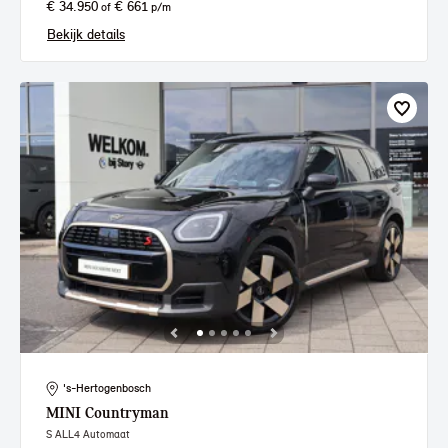
€ 34.950
€ 661
of
p/m
Bekijk details
's-Hertogenbosch
MINI
Countryman
S ALL4 Automaat