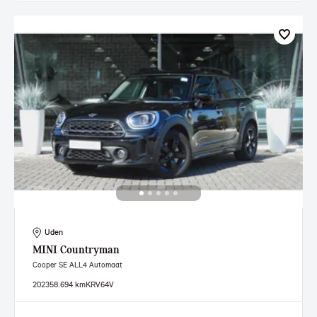
Uden
MINI
Countryman
Cooper SE ALL4 Automaat
2023
58.694 km
KRV64V