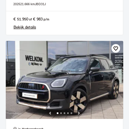
2025
21.666 km
JBD31J
€ 51.950
€ 983
of
p/m
Bekijk details