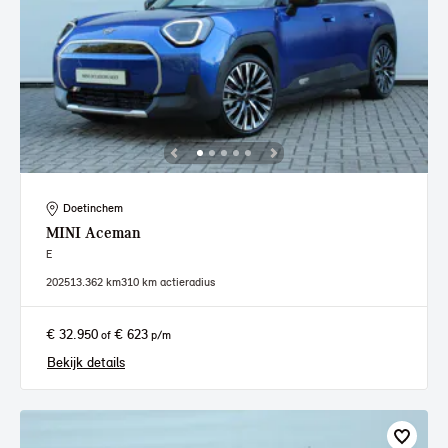
Doetinchem
MINI
Aceman
E
2025
13.362 km
310 km actieradius
€ 32.950
€ 623
of
p/m
Bekijk details