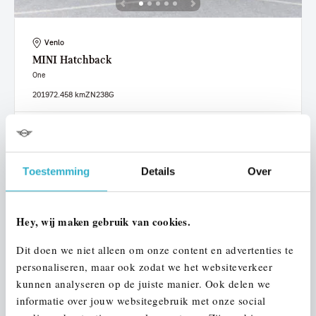
Venlo
MINI
Hatchback
One
2019
72.458 km
ZN238G
€ 15.950
€ 302
of
p/m
Bekijk details
Toestemming
Details
Over
Hey, wij maken gebruik van cookies.
Dit doen we niet alleen om onze content en advertenties te
personaliseren, maar ook zodat we het websiteverkeer
kunnen analyseren op de juiste manier. Ook delen we
informatie over jouw websitegebruik met onze social