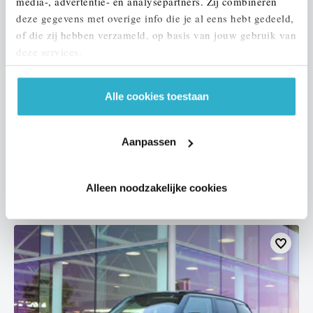
media-, advertentie- en analysepartners. Zij combineren
deze gegevens met overige info die je al eens hebt gedeeld,
of die zij hebben verzameld, op basis van jouw gebruik van
deze services.
Eindhoven
Alle cookies toestaan
MINI
Hatchback
One Essential
2021
67.955 km
L068LJ
Aanpassen
€ 18.450
€ 349
of
p/m
Alleen noodzakelijke cookies
Bekijk details