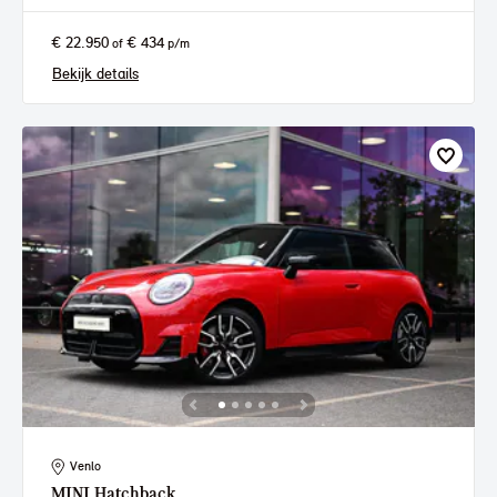
€ 22.950
€ 434
of
p/m
Bekijk details
Venlo
MINI
Hatchback