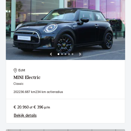
Echt
MINI
Electric
Classic
2022
36.687 km
234 km actieradius
€ 20.950
€ 396
of
p/m
Bekijk details