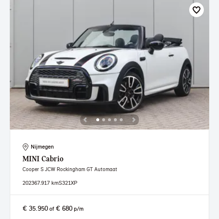
Nijmegen
MINI
Cabrio
Cooper S JCW Rockingham GT Automaat
2023
67.917 km
S321XP
€ 35.950
€ 680
of
p/m