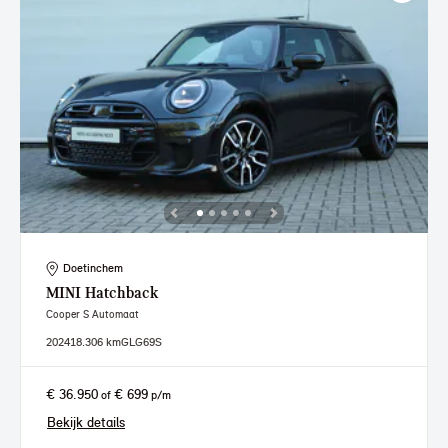
Doetinchem
MINI
Hatchback
Cooper S Automaat
2024
18.306 km
GLG69S
€ 36.950
€ 699
of
p/m
Bekijk details