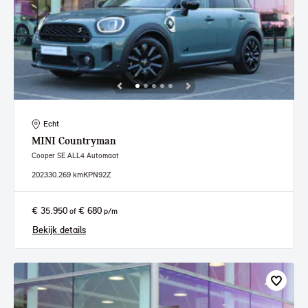
Echt
MINI
Countryman
Cooper SE ALL4 Automaat
2023
30.269 km
KPN92Z
€ 35.950
€ 680
of
p/m
Bekijk details