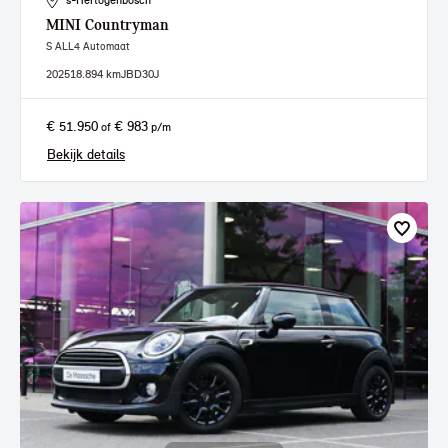
's-Hertogenbosch
MINI
Countryman
S ALL4 Automaat
2025
18.894 km
JBD30J
€ 51.950
€ 983
of
p/m
Bekijk details