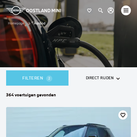
OOSTLAND MINI
Homepage
Aanbod
FILTEREN
DIRECT RIJDEN
2
364
voertuigen
gevonden