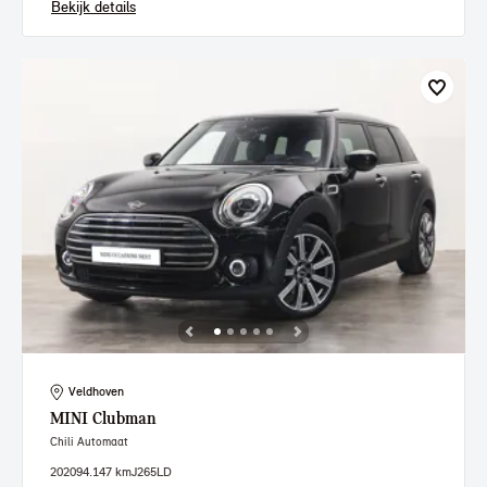
Bekijk details
Veldhoven
MINI
Clubman
Chili Automaat
2020
94.147 km
J265LD