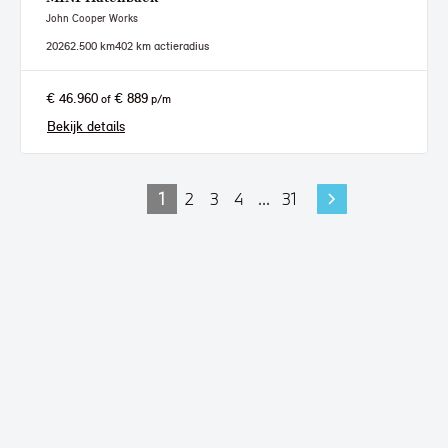
John Cooper Works
2026
2.500 km
402 km actieradius
€ 46.960
€ 889
of
p/m
Bekijk details
1
2
3
4
...
31