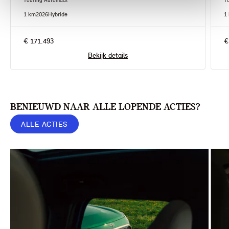
Touring Automaat
T
1 km
2026
Hybride
1
€ 171.493
€
Bekijk details
BENIEUWD NAAR ALLE LOPENDE ACTIES?
ALLE ACTIES