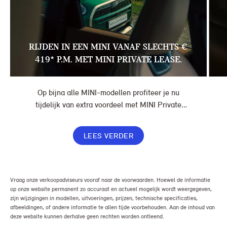
RIJDEN IN EEN MINI VANAF SLECHTS €
419* P.M. MET MINI PRIVATE LEASE.
Op bijna alle MINI-modellen profiteer je nu
tijdelijk van extra voordeel met MINI Private
Lease. Zo rijd je al een MINI vanaf € 419* per
maand, in plaats van € 449. Afhankelijk van de
LEES VERDER
uitvoering kan jouw voordeel nog verder oplopen.
Vraag onze verkoopadviseurs vooraf naar de voorwaarden. Hoewel de informatie
op onze website permanent zo accuraat en actueel mogelijk wordt weergegeven,
zijn wijzigingen in modellen, uitvoeringen, prijzen, technische specificaties,
afbeeldingen, of andere informatie te allen tijde voorbehouden. Aan de inhoud van
deze website kunnen derhalve geen rechten worden ontleend.