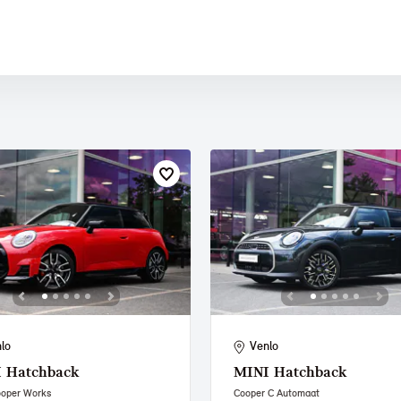
 PAUL SMITH EDITION
lo
Venlo
I
Hatchback
MINI
Hatchback
ooper Works
Cooper C Automaat