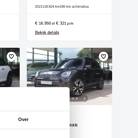
2021
118.824 km
185 km actieradius
€ 16.950
€ 321
of
p/m
Bekijk details
Helmond
Over
MINI
Countryman
E