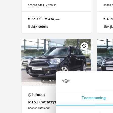
2020
94.147 km
J265LD
2026
2.
€ 22.950
€ 434
€ 46.
of
p/m
Bekijk details
Bekijk
Helmond
He
Toestemming
MINI
Countryman
MIN
Cooper Automaat
Cooper 