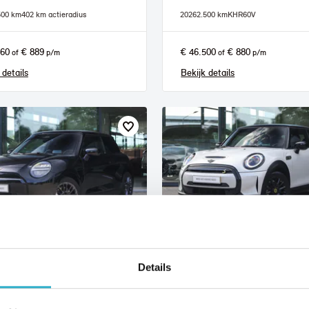
500 km
402 km actieradius
2026
2.500 km
KHR60V
960
€ 889
€ 46.500
€ 880
of
p/m
of
p/m
 details
Bekijk details
lmond
Helmond
Details
I
Hatchback
MINI
Electric
E Blackyard
Classic