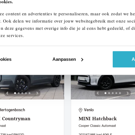
ookies.
137 km
305 km actieradius
2021
73.836 km
234 km actieradius
ze content en advertenties te personaliseren, maar ook zodat we h
950
€ 567
€ 17.950
€ 340
of
p/m
of
p/m
r. Ook delen we informatie over jouw websitegebruik met onze soci
n deze gegevens met overige info die je al eens hebt gedeeld, of d
 details
Bekijk details
ze services.
ookies
Aanpassen
A
Hertogenbosch
Venlo
I
Countryman
MINI
Hatchback
maat
Cooper Classic Automaat
.738 km
GPN02D
2021
67.985 km
L606LF