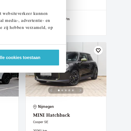
2026
1 km
et websiteverkeer kunnen
€ 51.390
€ 851
of
p/m
al media-, advertentie- en
ie zij hebben verzameld, op
Bekijk details
lle cookies toestaan
Nijmegen
MINI
Hatchback
Cooper SE
2026
1 km