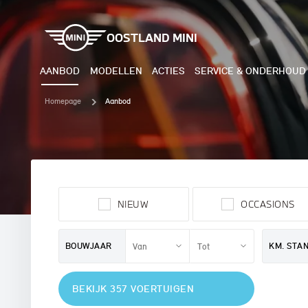
OOSTLAND MINI
AANBOD
MODELLEN
ACTIES
SERVICE & ONDERHOUD
Homepage
Aanbod
ELEKTRISCH
BENZI
MINI COOPER ELECTRIC
MINI
NIEUW
OCCASIONS
MINI ACEMAN ELECTRIC
MINI
MINI COUNTRYMAN ELECTRIC
MINI
BOUWJAAR
KM. STA
JOHN COOPER WORKS
MIN
BEKIJK 357 VOERTUIGEN
ELECTRIC
JOH