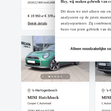
Hey, wij maken gebruik van c
2019
117.800 km
G240BG
2026
1.
Dit doen we niet alleen om on
€ 19.950
€ 378
€ 29.
of
p/m
analyseren op de juiste manie
analysepartners. Zij combinere
Bekijk details
Bekijk
basis van jouw gebruik van de
Alleen noodzakelijke c
's-Hertogenbosch
's-
MINI
Hatchback
MIN
Cooper C Automaat
C Auto
2026
1.900 km
JVZ23P
2024
15