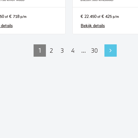
950
€ 718
€ 22.450
€ 425
of
p/m
of
p/m
 details
Bekijk details
1
2
3
4
...
30