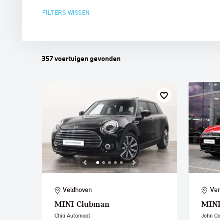
FILTERS WISSEN
MINI
357
voertuigen
gevonden
Veldhoven
Ven
MINI
Clubman
MIN
Chili Automaat
John C