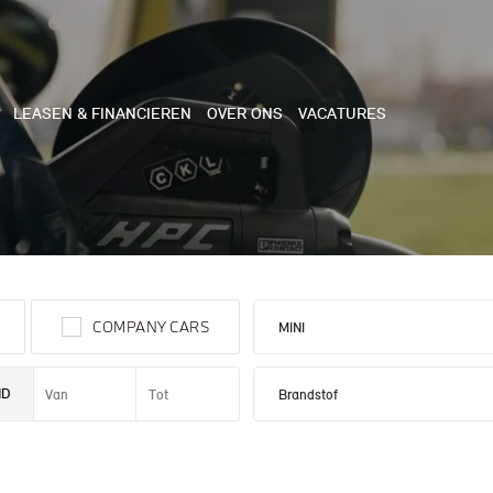
LEASEN & FINANCIEREN
OVER ONS
VACATURES
NE
 COOPER 3-DEURS
COMPANY CARS
 COOPER CABRIO
 COOPER 5-DEURS
ND
I COUNTRYMAN
N COOPER WORKS