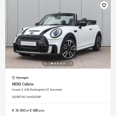
Nijmegen
MINI
Cabrio
Cooper S JCW Rockingham GT Automaat
2023
67.917 km
S321XP
€ 35.950
€ 680
of
p/m