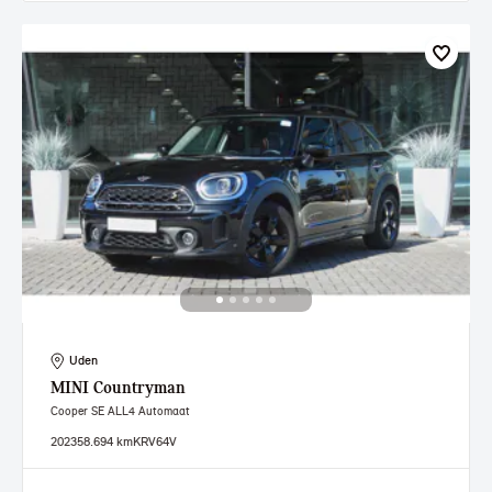
Uden
MINI
Countryman
Cooper SE ALL4 Automaat
2023
58.694 km
KRV64V