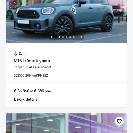
Echt
MINI
Countryman
Cooper SE ALL4 Automaat
2023
30.269 km
KPN92Z
€ 35.950
€ 680
of
p/m
Bekijk details