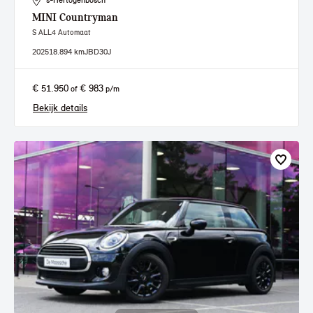
's-Hertogenbosch
MINI
Countryman
S ALL4 Automaat
2025
18.894 km
JBD30J
€ 51.950
€ 983
of
p/m
Bekijk details