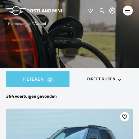
OOSTLAND MINI
Homepage
Aanbod
FILTEREN
DIRECT RIJDEN
2
364
voertuigen
gevonden