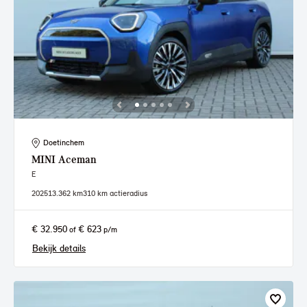
Doetinchem
MINI
Aceman
E
2025
13.362 km
310 km actieradius
€ 32.950
€ 623
of
p/m
Bekijk details