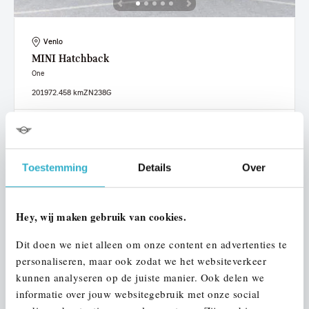
Venlo
MINI
Hatchback
One
2019
72.458 km
ZN238G
€ 15.950
€ 302
of
p/m
Bekijk details
Toestemming
Details
Over
Hey, wij maken gebruik van cookies.
Dit doen we niet alleen om onze content en advertenties te
personaliseren, maar ook zodat we het websiteverkeer
kunnen analyseren op de juiste manier. Ook delen we
informatie over jouw websitegebruik met onze social