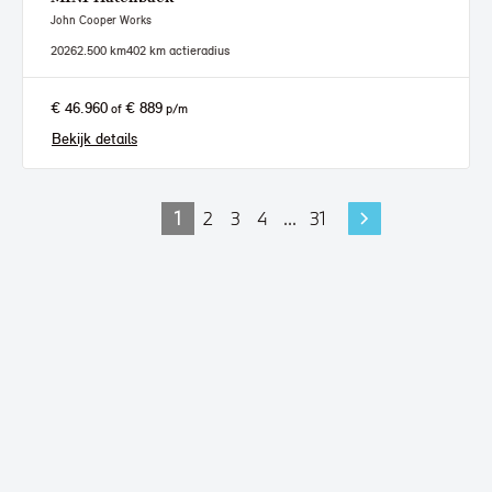
John Cooper Works
2026
2.500 km
402 km actieradius
€ 46.960
€ 889
of
p/m
Bekijk details
1
2
3
4
...
31