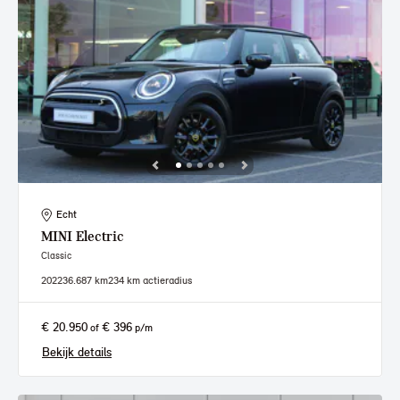
Echt
MINI
Electric
Classic
2022
36.687 km
234 km actieradius
€ 20.950
€ 396
of
p/m
Bekijk details