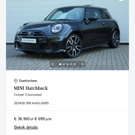
Doetinchem
MINI
Hatchback
Cooper S Automaat
2024
18.306 km
GLG69S
€ 36.950
€ 699
of
p/m
Bekijk details