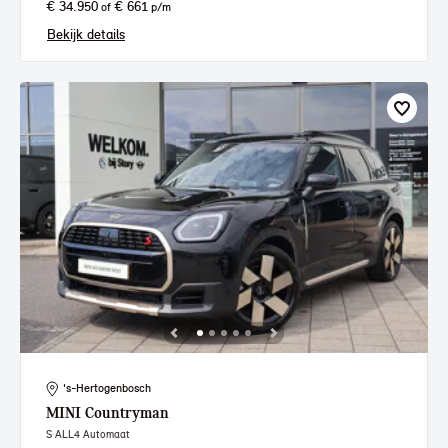
€ 34.950
€ 661
of
p/m
Bekijk details
's-Hertogenbosch
MINI
Countryman
S ALL4 Automaat