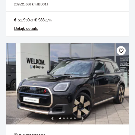
2025
21.666 km
JBD31J
€ 51.950
€ 983
of
p/m
Bekijk details