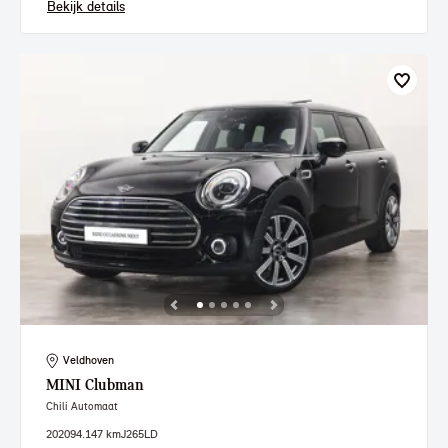
Bekijk details
Veldhoven
MINI
Clubman
Chili Automaat
2020
94.147 km
J265LD