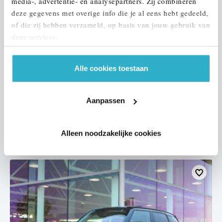
media-, advertentie- en analysepartners. Zij combineren
deze gegevens met overige info die je al eens hebt gedeeld,
of die zij hebben verzameld, op basis van jouw gebruik van
deze services.
Eindhoven
Alle cookies toestaan
MINI
Hatchback
One Essential
2021
67.955 km
L068LJ
Aanpassen
€ 18.450
€ 349
of
p/m
Alleen noodzakelijke cookies
Bekijk details