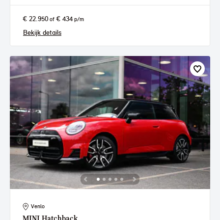
€ 22.950
€ 434
of
p/m
Bekijk details
Venlo
MINI
Hatchback