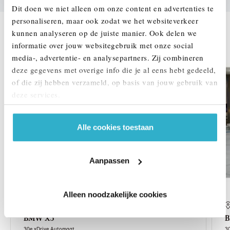
Dit doen we niet alleen om onze content en advertenties te
personaliseren, maar ook zodat we het websiteverkeer
kunnen analyseren op de juiste manier. Ook delen we
DEZE ZIJN VERGELIJKBAAR
informatie over jouw websitegebruik met onze social
media-, advertentie- en analysepartners. Zij combineren
1,99% renteactie
deze gegevens met overige info die je al eens hebt gedeeld,
of die zij hebben verzameld, op basis van jouw gebruik van
deze services.
Alle cookies toestaan
Aanpassen
Alleen noodzakelijke cookies
's-Hertogenbosch
BMW
X3
30e xDrive Automaat
3