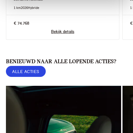
1 km
2026
Hybride
1
€ 74.768
€
Bekijk details
BENIEUWD NAAR ALLE LOPENDE ACTIES?
ALLE ACTIES