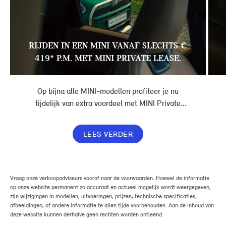
RIJDEN IN EEN MINI VANAF SLECHTS €
419* P.M. MET MINI PRIVATE LEASE.
Op bijna alle MINI-modellen profiteer je nu
tijdelijk van extra voordeel met MINI Private
Lease. Zo rijd je al een MINI vanaf € 419* per
maand, in plaats van € 449. Afhankelijk van de
LEES VERDER
uitvoering kan jouw voordeel nog verder oplopen.
Vraag onze verkoopadviseurs vooraf naar de voorwaarden. Hoewel de informatie
op onze website permanent zo accuraat en actueel mogelijk wordt weergegeven,
zijn wijzigingen in modellen, uitvoeringen, prijzen, technische specificaties,
afbeeldingen, of andere informatie te allen tijde voorbehouden. Aan de inhoud van
deze website kunnen derhalve geen rechten worden ontleend.