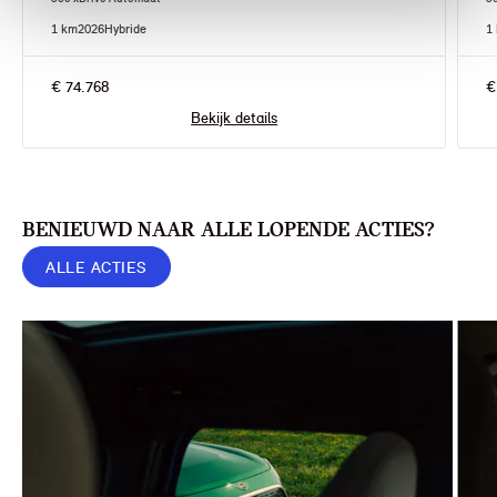
1 km
2026
Hybride
1
€ 74.768
€
Bekijk details
BENIEUWD NAAR ALLE LOPENDE ACTIES?
ALLE ACTIES