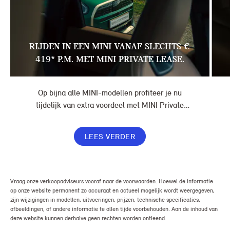
RIJDEN IN EEN MINI VANAF SLECHTS €
419* P.M. MET MINI PRIVATE LEASE.
Op bijna alle MINI-modellen profiteer je nu
tijdelijk van extra voordeel met MINI Private
Lease. Zo rijd je al een MINI vanaf € 419* per
maand, in plaats van € 449. Afhankelijk van de
LEES VERDER
uitvoering kan jouw voordeel nog verder oplopen.
Vraag onze verkoopadviseurs vooraf naar de voorwaarden. Hoewel de informatie
op onze website permanent zo accuraat en actueel mogelijk wordt weergegeven,
zijn wijzigingen in modellen, uitvoeringen, prijzen, technische specificaties,
afbeeldingen, of andere informatie te allen tijde voorbehouden. Aan de inhoud van
deze website kunnen derhalve geen rechten worden ontleend.