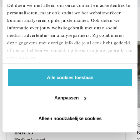
Dit doen we niet alleen om onze content en advertenties te
personaliseren, maar ook zodat we het websiteverkeer
kunnen analyseren op de juiste manier. Ook delen we
DEZE ZIJN VERGELIJKBAAR
informatie over jouw websitegebruik met onze social
media-, advertentie- en analysepartners. Zij combineren
1,99% renteactie
deze gegevens met overige info die je al eens hebt gedeeld,
of die zij hebben verzameld, op basis van jouw gebruik van
deze services.
Alle cookies toestaan
Aanpassen
Alleen noodzakelijke cookies
's-Hertogenbosch
BMW
X3
30e xDrive Automaat
3