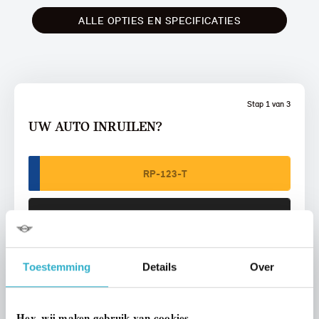
ALLE OPTIES EN SPECIFICATIES
Stap 1 van 3
UW AUTO INRUILEN?
VOORSTEL AANVRAGEN
Toestemming
Details
Over
U vertelt meer over uw auto
Hey, wij maken gebruik van cookies.