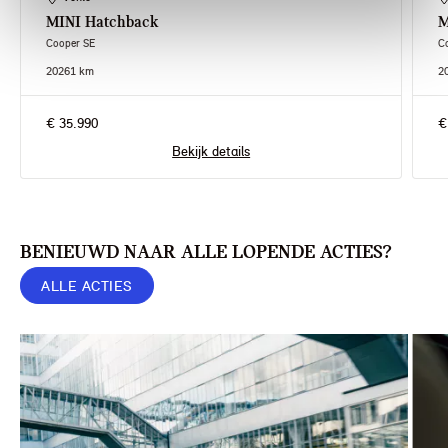
MINI
Hatchback
M
Cooper SE
C
2026
1 km
2
€ 35.990
€
Bekijk details
BENIEUWD NAAR ALLE LOPENDE ACTIES?
ALLE ACTIES