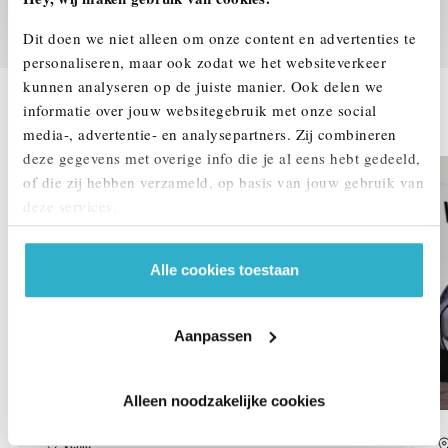
We verrekenen de waarde van uw auto
Dit doen we niet alleen om onze content en advertenties te
personaliseren, maar ook zodat we het websiteverkeer
kunnen analyseren op de juiste manier. Ook delen we
informatie over jouw websitegebruik met onze social
DEZE ZIJN VERGELIJKBAAR
media-, advertentie- en analysepartners. Zij combineren
deze gegevens met overige info die je al eens hebt gedeeld,
of die zij hebben verzameld, op basis van jouw gebruik van
deze services.
Alle cookies toestaan
Aanpassen
Alleen noodzakelijke cookies
Venlo