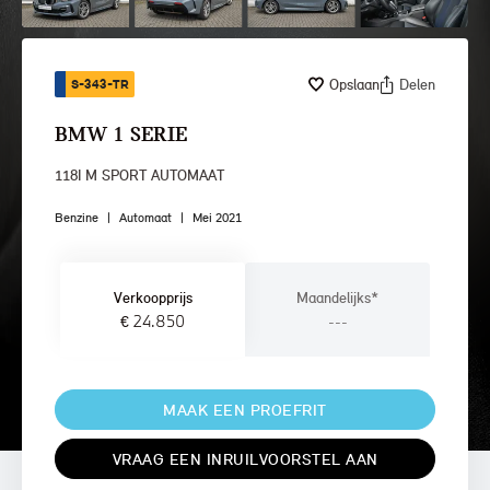
Opslaan
Delen
S-343-TR
BMW 1 SERIE
118I M SPORT AUTOMAAT
Benzine
|
Automaat
|
Mei 2021
Verkoopprijs
Maandelijks*
€ 24.850
---
MAAK EEN PROEFRIT
VRAAG EEN INRUILVOORSTEL AAN