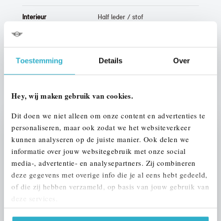
Interieur
Half leder / stof
Btw/Marge
Marge
Toestemming
Details
Over
ALLE OPTIES EN SPECIFICATIES
Hey, wij maken gebruik van cookies.
Dit doen we niet alleen om onze content en advertenties te
personaliseren, maar ook zodat we het websiteverkeer
Stap 1 van 3
kunnen analyseren op de juiste manier. Ook delen we
UW AUTO INRUILEN?
informatie over jouw websitegebruik met onze social
media-, advertentie- en analysepartners. Zij combineren
deze gegevens met overige info die je al eens hebt gedeeld,
of die zij hebben verzameld, op basis van jouw gebruik van
deze services.