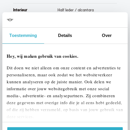
Interieur
Half leder / alcantara
Btw/Marge
BTW
Toestemming
Details
Over
ALLE OPTIES EN SPECIFICATIES
Hey, wij maken gebruik van cookies.
Dit doen we niet alleen om onze content en advertenties te
personaliseren, maar ook zodat we het websiteverkeer
Stap 1 van 3
kunnen analyseren op de juiste manier. Ook delen we
UW AUTO INRUILEN?
informatie over jouw websitegebruik met onze social
media-, advertentie- en analysepartners. Zij combineren
deze gegevens met overige info die je al eens hebt gedeeld,
of die zij hebben verzameld, op basis van jouw gebruik van
deze services.