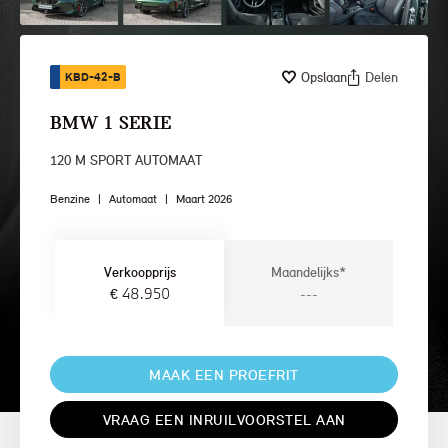
Opslaan
Delen
KBD-42-B
BMW 1 SERIE
120 M SPORT AUTOMAAT
Benzine
|
Automaat
|
Maart 2026
Verkoopprijs
Maandelijks*
€ 48.950
---
MAAK EEN PROEFRIT
VRAAG EEN INRUILVOORSTEL AAN