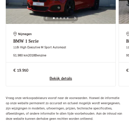
Nijmegen
BMW
1 Serie
118i High Executive M Sport Automaat
1
51.980 km
2018
Benzine
9
€ 19.950
€
Bekijk details
Vraag onze verkoopadviseurs vooraf naar de voorwaarden. Hoewel de informatie
op onze website permanent zo accuraat en actueel mogelijk wordt weergegeven,
zijn wijzigingen in modellen, uitvoeringen, prijzen, technische specificaties,
afbeeldingen, of andere informatie te allen tijde voorbehouden. Aan de inhoud van
deze website kunnen derhalve geen rechten worden ontleend.