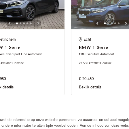
etinchem
Echt
W
1 Serie
BMW
1 Serie
xecutive Sport Line Automaat
118i Executive Automaat
4 km
2020
Benzine
72.566 km
2019
Benzine
950
€ 20.450
k details
Bekijk details
el de informatie op onze website permanent zo accuraat en actueel mogelijk
, of andere informatie te allen tijde voorbehouden. Aan de inhoud van deze we