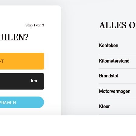
ALLES O
Stap 1 van 3
UILEN?
Kenteken
Kilometerstand
Brandstof
Motorvermogen
VRAGEN
Kleur
Interieur
w auto