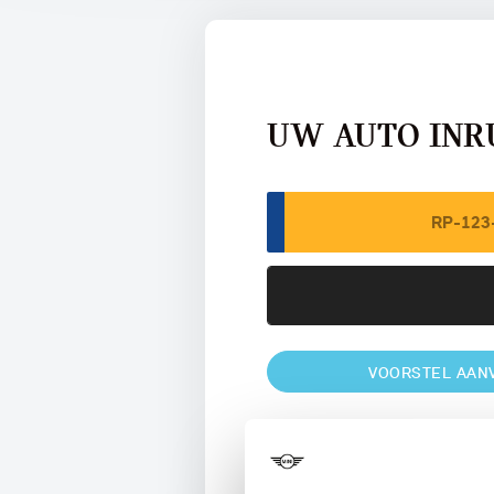
UW AUTO INR
VOORSTEL AAN
U vertelt meer over uw auto
We verrekenen de waarde van u