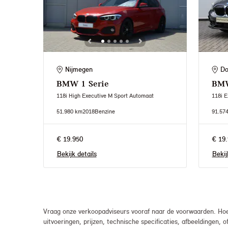
Nijmegen
Do
BMW
1 Serie
BM
118i High Executive M Sport Automaat
118i E
51.980 km
2018
Benzine
91.57
€ 19.950
€ 19.
Bekijk details
Bekij
Vraag onze verkoopadviseurs vooraf naar de voorwaarden. Hoew
uitvoeringen, prijzen, technische specificaties, afbeeldingen