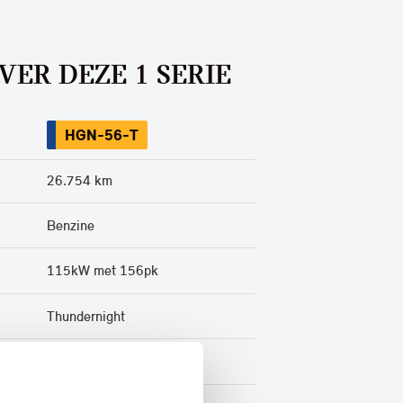
VER DEZE 1 SERIE
HGN-56-T
26.754 km
Benzine
115kW met 156pk
Thundernight
Half leder / alcantara