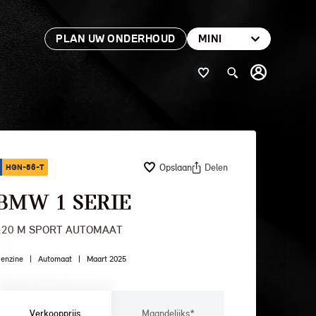
PLAN UW ONDERHOUD
MINI
Opslaan
Delen
HGN-56-T
BMW 1 SERIE
120 M SPORT AUTOMAAT
enzine
|
Automaat
|
Maart 2025
Verkoopprijs
Maandelijks*