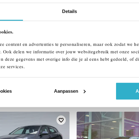
Btw/Marge
Details
ALLE OPTIES 
ookies.
ze content en advertenties te personaliseren, maar ook zodat we h
r. Ook delen we informatie over jouw websitegebruik met onze soci
n deze gegevens met overige info die je al eens hebt gedeeld, of d
ze services.
AAR
ookies
Aanpassen
A