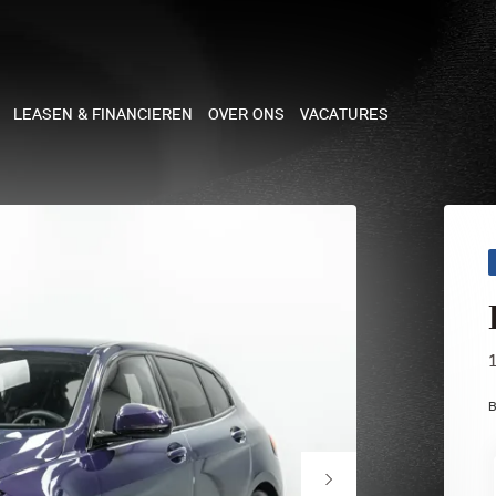
LEASEN & FINANCIEREN
OVER ONS
VACATURES
NE
 COOPER 3-DEURS
 COOPER CABRIO
 COOPER 5-DEURS
B
I COUNTRYMAN
N COOPER WORKS