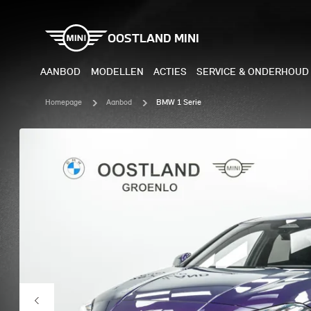
OOSTLAND MINI
AANBOD
MODELLEN
ACTIES
SERVICE & ONDERHOUD
Homepage
Aanbod
BMW 1 Serie
ELEKTRISCH
BENZI
MINI COOPER ELECTRIC
MINI
MINI ACEMAN ELECTRIC
MINI
MINI COUNTRYMAN ELECTRIC
MINI
JOHN COOPER WORKS
MIN
ELECTRIC
JOH