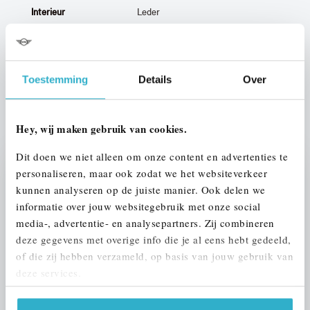
Interieur
Leder
Btw/Marge
BTW
Toestemming
Details
Over
ALLE OPTIES EN SPECIFICATIES
Hey, wij maken gebruik van cookies.
Dit doen we niet alleen om onze content en advertenties te
personaliseren, maar ook zodat we het websiteverkeer
Stap 1 van 3
kunnen analyseren op de juiste manier. Ook delen we
UW AUTO INRUILEN?
informatie over jouw websitegebruik met onze social
media-, advertentie- en analysepartners. Zij combineren
deze gegevens met overige info die je al eens hebt gedeeld,
of die zij hebben verzameld, op basis van jouw gebruik van
deze services.