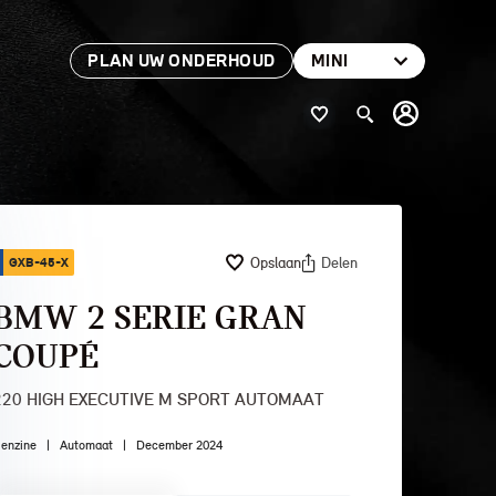
PLAN UW ONDERHOUD
MINI
Opslaan
Delen
GXB-45-X
BMW 2 SERIE GRAN
COUPÉ
220 HIGH EXECUTIVE M SPORT AUTOMAAT
enzine
|
Automaat
|
December 2024