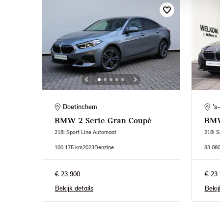
Doetinchem
's
BMW
2 Serie Gran Coupé
BM
218i Sport Line Automaat
218i S
100.175 km
2023
Benzine
83.08
€ 23.900
€ 23.
Bekijk details
Bekij