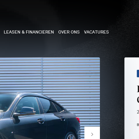
LEASEN & FINANCIEREN
OVER ONS
VACATURES
NE
 COOPER 3-DEURS
 COOPER CABRIO
 COOPER 5-DEURS
I COUNTRYMAN
B
N COOPER WORKS