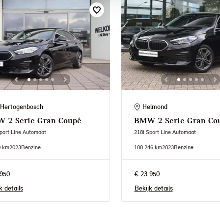
-Hertogenbosch
Helmond
W
2 Serie Gran Coupé
BMW
2 Serie Gran Co
port Line Automaat
218i Sport Line Automaat
0 km
2023
Benzine
108.246 km
2023
Benzine
950
€ 23.950
k details
Bekijk details