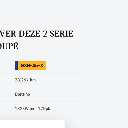
VER DEZE 2 SERIE
OUPÉ
GXB-45-X
28.257 km
Benzine
132kW met 179pk
Saphirschwarz