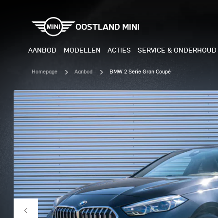
OOSTLAND MINI
AANBOD
MODELLEN
ACTIES
SERVICE & ONDERHOUD
Homepage
Aanbod
BMW 2 Serie Gran Coupé
ELEKTRISCH
BENZI
MINI COOPER ELECTRIC
MINI
MINI ACEMAN ELECTRIC
MINI
MINI COUNTRYMAN ELECTRIC
MINI
JOHN COOPER WORKS
MIN
ELECTRIC
JOH