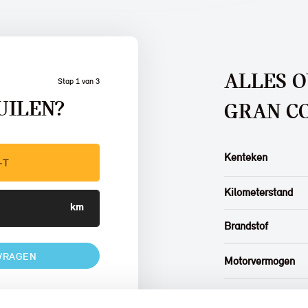
ALLES O
Stap 1 van 3
UILEN?
GRAN C
Kenteken
Kilometerstand
Brandstof
VRAGEN
Motorvermogen
Kleur