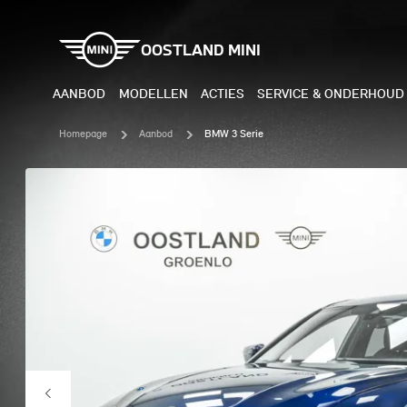
OOSTLAND MINI
AANBOD
MODELLEN
ACTIES
SERVICE & ONDERHOUD
Homepage
Aanbod
BMW 3 Serie
ELEKTRISCH
BENZI
MINI COOPER ELECTRIC
MINI
MINI ACEMAN ELECTRIC
MINI
MINI COUNTRYMAN ELECTRIC
MINI
JOHN COOPER WORKS
MIN
ELECTRIC
JOH