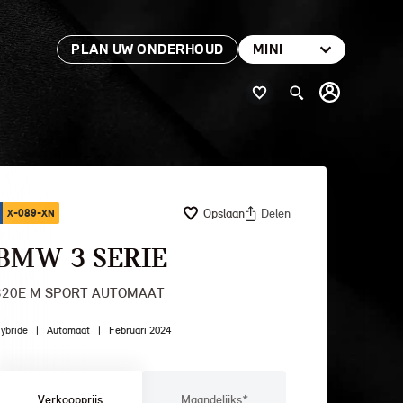
PLAN UW ONDERHOUD
MINI
Opslaan
Delen
X-089-XN
BMW 3 SERIE
320E M SPORT AUTOMAAT
ybride
|
Automaat
|
Februari 2024
Verkoopprijs
Maandelijks*