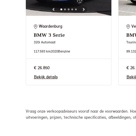
Waardenburg
Ve
BMW
3 Serie
BM
320i Automaat
Touri
117.593 km
2020
Benzine
99.13
€ 26.850
€ 26.
Bekijk details
Bekij
Vraag onze verkoopadviseurs vooraf naar de voorwaarden. Hoew
uitvoeringen, prijzen, technische specificaties, afbeeldingen