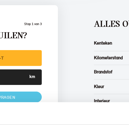
ALLES O
Stap 1 van 3
UILEN?
Kenteken
Kilometerstand
Brandstof
Kleur
VRAGEN
Interieur
Btw/Marge
w auto