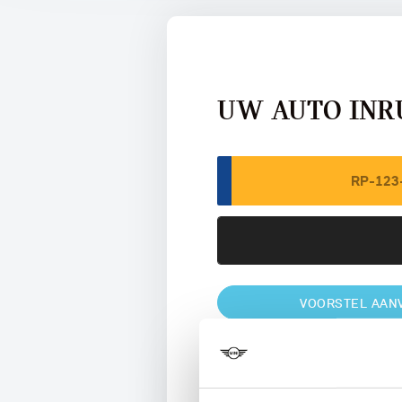
UW AUTO INR
VOORSTEL AAN
U vertelt meer over uw auto
We verrekenen de waarde van u