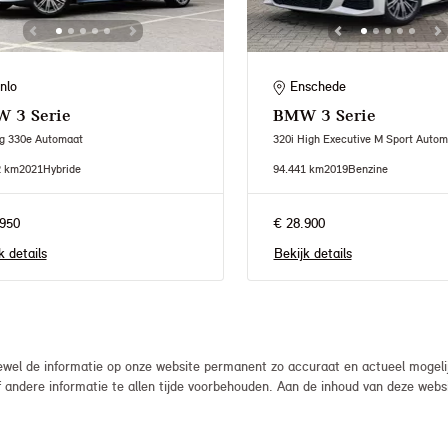
nlo
Enschede
W
3 Serie
BMW
3 Serie
ng 330e Automaat
320i High Executive M Sport Autom
2 km
2021
Hybride
94.441 km
2019
Benzine
950
€ 28.900
k details
Bekijk details
el de informatie op onze website permanent zo accuraat en actueel mogelijk
, of andere informatie te allen tijde voorbehouden. Aan de inhoud van deze we