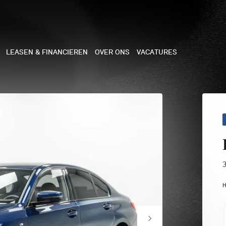
LEASEN & FINANCIEREN
OVER ONS
VACATURES
NE
 COOPER 3-DEURS
 COOPER CABRIO
 COOPER 5-DEURS
H
I COUNTRYMAN
N COOPER WORKS