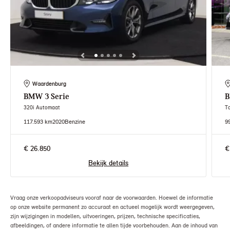
Waardenburg
BMW
3 Serie
320i Automaat
T
117.593 km
2020
Benzine
9
€ 26.850
€
Bekijk details
Vraag onze verkoopadviseurs vooraf naar de voorwaarden. Hoewel de informatie
op onze website permanent zo accuraat en actueel mogelijk wordt weergegeven,
zijn wijzigingen in modellen, uitvoeringen, prijzen, technische specificaties,
afbeeldingen, of andere informatie te allen tijde voorbehouden. Aan de inhoud van