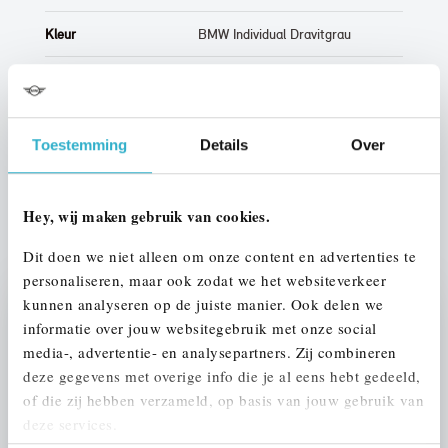
Kleur
BMW Individual Dravitgrau
Interieur
Leder
Btw/Marge
BTW
Toestemming
Details
Over
ALLE OPTIES EN SPECIFICATIES
Hey, wij maken gebruik van cookies.
Dit doen we niet alleen om onze content en advertenties te
personaliseren, maar ook zodat we het websiteverkeer
kunnen analyseren op de juiste manier. Ook delen we
Stap 1 van 3
informatie over jouw websitegebruik met onze social
UW AUTO INRUILEN?
media-, advertentie- en analysepartners. Zij combineren
deze gegevens met overige info die je al eens hebt gedeeld,
of die zij hebben verzameld, op basis van jouw gebruik van
deze services.