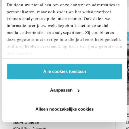
Dit doen we niet alleen om onze content en advertenties te
personaliseren, maar ook zodat we het websiteverkeer
kunnen analyseren op de juiste manier. Ook delen we
DEZE ZIJN VERGELIJKBAAR
informatie over jouw websitegebruik met onze social
media-, advertentie- en analysepartners. Zij combineren
1,99% renteactie
1
deze gegevens met overige info die je al eens hebt gedeeld,
of die zij hebben verzameld, op basis van jouw gebruik van
deze services.
Alle cookies toestaan
Aanpassen
Alleen noodzakelijke cookies
Helmond
BMW
5 Serie
530e M Sport Automaat
5