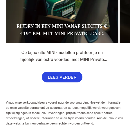
RIJDEN IN EEN MINI VANAF SLECHTS €
419* P.M. MET MINI PRIVATE LEASE.
Op bijna alle MINI-modellen profiteer je nu
tijdelijk van extra voordeel met MINI Private
Lease. Zo rijd je al een MINI vanaf € 419* per
maand, in plaats van € 449. Afhankelijk van de
LEES VERDER
uitvoering kan jouw voordeel nog verder oplopen.
Vraag onze verkoopadviseurs vooraf naar de voorwaarden. Hoewel de informatie
op onze website permanent zo accuraat en actueel mogelijk wordt weergegeven,
zijn wijzigingen in modellen, uitvoeringen, prijzen, technische specificaties,
afbeeldingen, of andere informatie te allen tijde voorbehouden. Aan de inhoud van
deze website kunnen derhalve geen rechten worden ontleend.