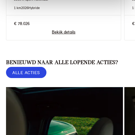
1 km
2026
Hybride
1
€ 78.026
€
Bekijk details
BENIEUWD NAAR ALLE LOPENDE ACTIES?
ALLE ACTIES