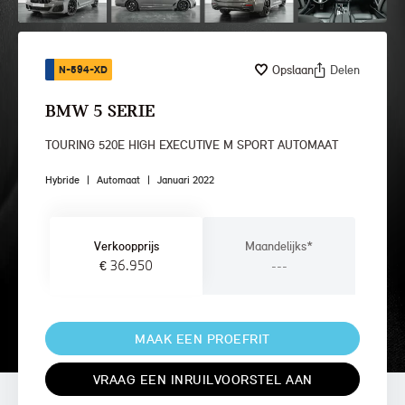
Opslaan
Delen
N-594-XD
BMW 5 SERIE
TOURING 520E HIGH EXECUTIVE M SPORT AUTOMAAT
Hybride
|
Automaat
|
Januari 2022
Verkoopprijs
Maandelijks*
€ 36.950
---
MAAK EEN PROEFRIT
VRAAG EEN INRUILVOORSTEL AAN