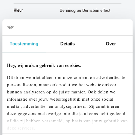
Kleur
Berninagrau Bernstein effect
Interieur
Leder
Btw/Marge
BTW
Toestemming
Details
Over
ALLE OPTIES EN SPECIFICATIES
Hey, wij maken gebruik van cookies.
Dit doen we niet alleen om onze content en advertenties te
personaliseren, maar ook zodat we het websiteverkeer
kunnen analyseren op de juiste manier. Ook delen we
Stap 1 van 3
informatie over jouw websitegebruik met onze social
UW AUTO INRUILEN?
media-, advertentie- en analysepartners. Zij combineren
deze gegevens met overige info die je al eens hebt gedeeld,
of die zij hebben verzameld, op basis van jouw gebruik van
deze services.