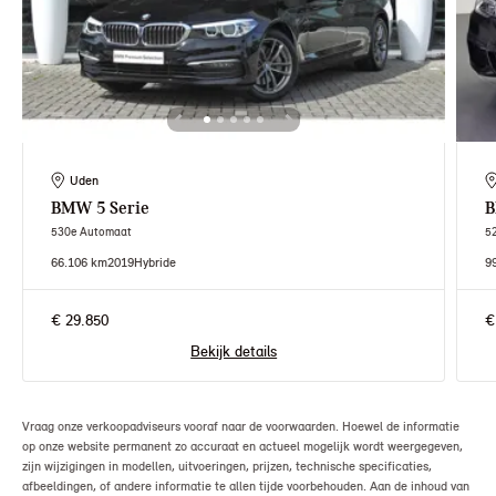
Uden
BMW
5 Serie
530e Automaat
5
66.106 km
2019
Hybride
9
€ 29.850
€
Bekijk details
Vraag onze verkoopadviseurs vooraf naar de voorwaarden. Hoewel de informatie
op onze website permanent zo accuraat en actueel mogelijk wordt weergegeven,
zijn wijzigingen in modellen, uitvoeringen, prijzen, technische specificaties,
afbeeldingen, of andere informatie te allen tijde voorbehouden. Aan de inhoud van