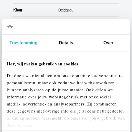
Kleur
Oxidgrau
Interieur
Leder
Btw/Marge
BTW
Toestemming
Details
Over
ALLE OPTIES EN SPECIFICATIES
Hey, wij maken gebruik van cookies.
Dit doen we niet alleen om onze content en advertenties te
personaliseren, maar ook zodat we het websiteverkeer
kunnen analyseren op de juiste manier. Ook delen we
Stap 1 van 3
informatie over jouw websitegebruik met onze social
UW AUTO INRUILEN?
media-, advertentie- en analysepartners. Zij combineren
deze gegevens met overige info die je al eens hebt gedeeld,
of die zij hebben verzameld, op basis van jouw gebruik van
deze services.