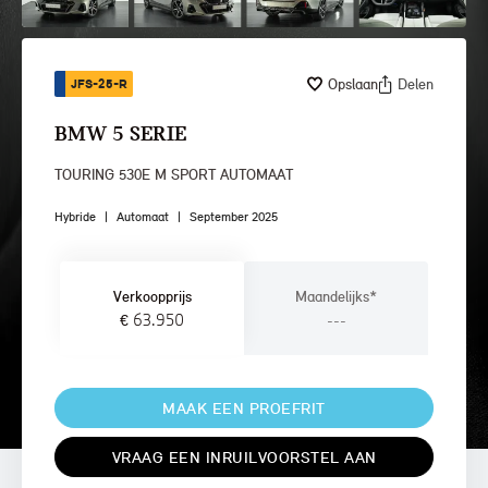
Opslaan
Delen
JFS-25-R
BMW 5 SERIE
TOURING 530E M SPORT AUTOMAAT
Hybride
|
Automaat
|
September 2025
Verkoopprijs
Maandelijks*
€ 63.950
---
MAAK EEN PROEFRIT
VRAAG EEN INRUILVOORSTEL AAN