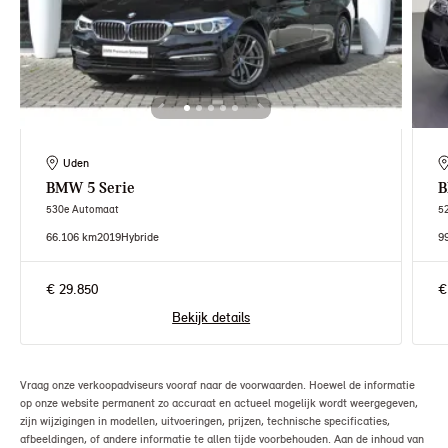
Uden
BMW
5 Serie
530e Automaat
5
66.106 km
2019
Hybride
9
€ 29.850
€
Bekijk details
Vraag onze verkoopadviseurs vooraf naar de voorwaarden. Hoewel de informatie
op onze website permanent zo accuraat en actueel mogelijk wordt weergegeven,
zijn wijzigingen in modellen, uitvoeringen, prijzen, technische specificaties,
afbeeldingen, of andere informatie te allen tijde voorbehouden. Aan de inhoud van