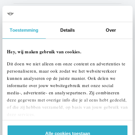
Btw/Marge
BTW
Toestemming
Details
Over
ALLE OPTIES EN SPECIFICATIES
Hey, wij maken gebruik van cookies.
Dit doen we niet alleen om onze content en advertenties te
Stap 1 van 3
personaliseren, maar ook zodat we het websiteverkeer
UW AUTO INRUILEN?
kunnen analyseren op de juiste manier. Ook delen we
informatie over jouw websitegebruik met onze social
media-, advertentie- en analysepartners. Zij combineren
deze gegevens met overige info die je al eens hebt gedeeld,
of die zij hebben verzameld, op basis van jouw gebruik van
deze services.
VOORSTEL AANVRAGEN
Alle cookies toestaan