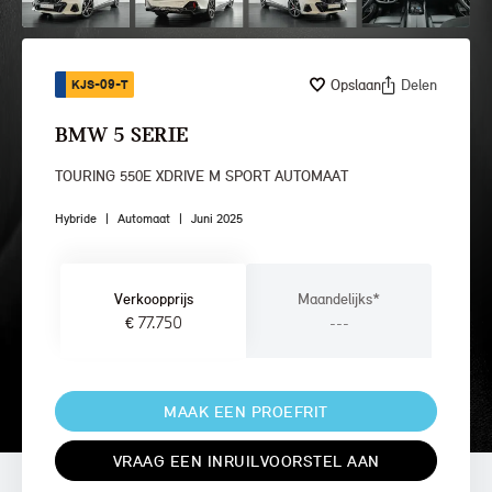
Opslaan
Delen
KJS-09-T
BMW 5 SERIE
TOURING 550E XDRIVE M SPORT AUTOMAAT
Hybride
|
Automaat
|
Juni 2025
Verkoopprijs
Maandelijks*
€ 77.750
---
MAAK EEN PROEFRIT
VRAAG EEN INRUILVOORSTEL AAN