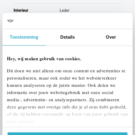
Interieur
Leder
Btw/Marge
BTW
Toestemming
Details
Over
ALLE OPTIES EN SPECIFICATIES
Hey, wij maken gebruik van cookies.
Dit doen we niet alleen om onze content en advertenties te
personaliseren, maar ook zodat we het websiteverkeer
Stap 1 van 3
kunnen analyseren op de juiste manier. Ook delen we
UW AUTO INRUILEN?
informatie over jouw websitegebruik met onze social
media-, advertentie- en analysepartners. Zij combineren
deze gegevens met overige info die je al eens hebt gedeeld,
of die zij hebben verzameld, op basis van jouw gebruik van
deze services.