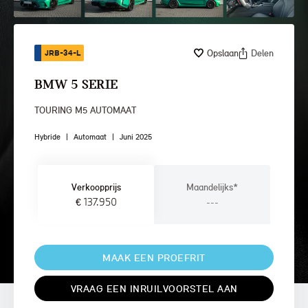
Opslaan
Delen
JRB-34-L
BMW 5 SERIE
TOURING M5 AUTOMAAT
Hybride
|
Automaat
|
Juni 2025
Verkoopprijs
Maandelijks*
€ 137.950
---
MAAK EEN PROEFRIT
VRAAG EEN INRUILVOORSTEL AAN