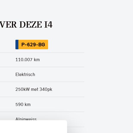
VER DEZE I4
P-629-BG
110.007 km
Elektrisch
250kW met 340pk
590 km
Alpinweiss