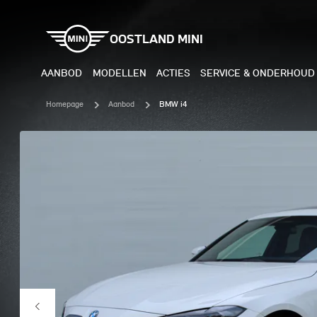
OOSTLAND MINI
AANBOD
MODELLEN
ACTIES
SERVICE & ONDERHOUD
Homepage
Aanbod
BMW i4
ELEKTRISCH
BENZI
MINI COOPER ELECTRIC
MINI
MINI ACEMAN ELECTRIC
MINI
MINI COUNTRYMAN ELECTRIC
MINI
JOHN COOPER WORKS
MIN
ELECTRIC
JOH