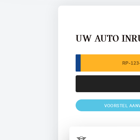
UW AUTO INR
VOORSTEL AAN
U vertelt meer over uw auto
We verrekenen de waarde van u