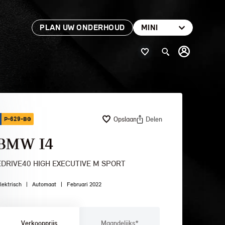
PLAN UW ONDERHOUD
MINI
Opslaan
Delen
P-629-BG
BMW I4
EDRIVE40 HIGH EXECUTIVE M SPORT
lektrisch
|
Automaat
|
Februari 2022
Verkoopprijs
Maandelijks*