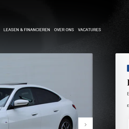
LEASEN & FINANCIEREN
OVER ONS
VACATURES
NE
 COOPER 3-DEURS
 COOPER CABRIO
 COOPER 5-DEURS
E
I COUNTRYMAN
N COOPER WORKS