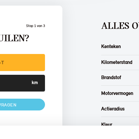
ALLES O
Stap 1 van 3
UILEN?
Kenteken
Kilometerstand
Brandstof
Motorvermogen
VRAGEN
Actieradius
Kleur
w auto