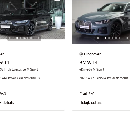
den
Eindhoven
W
i4
BMW
i4
35 High Executive M Sport
eDrive35 M Sport
3.447 km
483 km actieradius
2025
14.777 km
514 km actieradius
950
€ 46.250
k details
Bekijk details