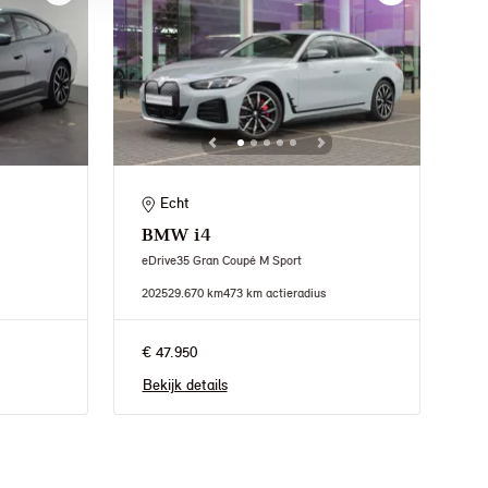
Echt
BMW
i4
eDrive35 Gran Coupé M Sport
2025
29.670 km
473 km actieradius
€ 47.950
Bekijk details