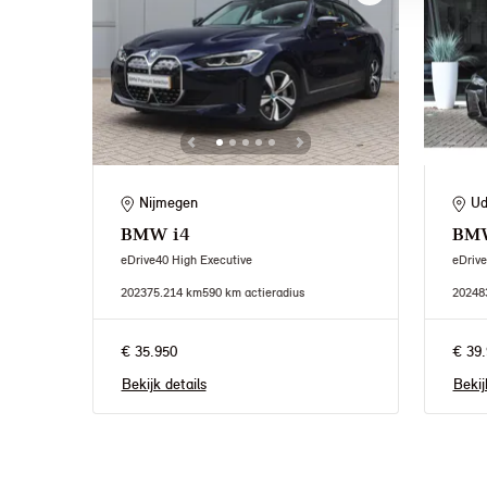
Nijmegen
U
BMW
i4
BM
eDrive40 High Executive
eDrive
2023
75.214 km
590 km actieradius
2024
8
€ 35.950
€ 39.
Bekijk details
Bekij