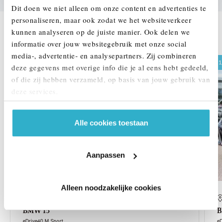
Dit doen we niet alleen om onze content en advertenties te
personaliseren, maar ook zodat we het websiteverkeer
kunnen analyseren op de juiste manier. Ook delen we
DEZE ZIJN VERGELIJKBAAR
informatie over jouw websitegebruik met onze social
media-, advertentie- en analysepartners. Zij combineren
1,99% renteactie
1
deze gegevens met overige info die je al eens hebt gedeeld,
of die zij hebben verzameld, op basis van jouw gebruik van
deze services.
Alle cookies toestaan
Aanpassen
Alleen noodzakelijke cookies
Eindhoven
BMW
i5
eDrive40 M Sport
e