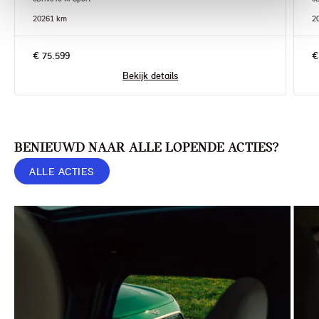
2026
1 km
2
€ 75.599
€
Bekijk details
BENIEUWD NAAR ALLE LOPENDE ACTIES?
ALLE ACTIES