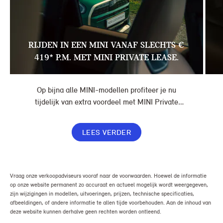
RIJDEN IN EEN MINI VANAF SLECHTS €
419* P.M. MET MINI PRIVATE LEASE.
Op bijna alle MINI-modellen profiteer je nu
tijdelijk van extra voordeel met MINI Private
Lease. Zo rijd je al een MINI vanaf € 419* per
maand, in plaats van € 449. Afhankelijk van de
LEES VERDER
uitvoering kan jouw voordeel nog verder oplopen.
Vraag onze verkoopadviseurs vooraf naar de voorwaarden. Hoewel de informatie
op onze website permanent zo accuraat en actueel mogelijk wordt weergegeven,
zijn wijzigingen in modellen, uitvoeringen, prijzen, technische specificaties,
afbeeldingen, of andere informatie te allen tijde voorbehouden. Aan de inhoud van
deze website kunnen derhalve geen rechten worden ontleend.