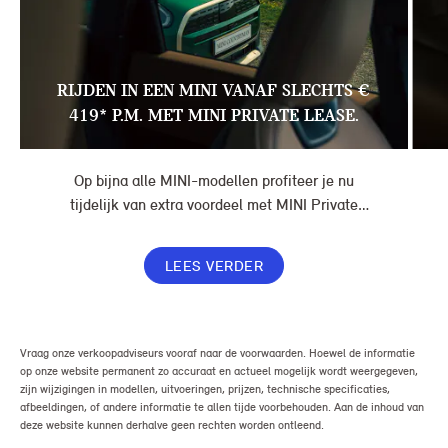
RIJDEN IN EEN MINI VANAF SLECHTS €
419* P.M. MET MINI PRIVATE LEASE.
Op bijna alle MINI-modellen profiteer je nu
tijdelijk van extra voordeel met MINI Private
Lease. Zo rijd je al een MINI vanaf € 419* per
maand, in plaats van € 449. Afhankelijk van de
LEES VERDER
uitvoering kan jouw voordeel nog verder oplopen.
Vraag onze verkoopadviseurs vooraf naar de voorwaarden. Hoewel de informatie
op onze website permanent zo accuraat en actueel mogelijk wordt weergegeven,
zijn wijzigingen in modellen, uitvoeringen, prijzen, technische specificaties,
afbeeldingen, of andere informatie te allen tijde voorbehouden. Aan de inhoud van
deze website kunnen derhalve geen rechten worden ontleend.