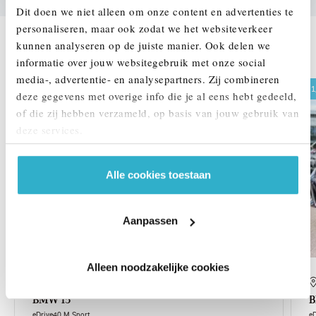
Dit doen we niet alleen om onze content en advertenties te
personaliseren, maar ook zodat we het websiteverkeer
kunnen analyseren op de juiste manier. Ook delen we
DEZE ZIJN VERGELIJKBAAR
informatie over jouw websitegebruik met onze social
media-, advertentie- en analysepartners. Zij combineren
1,99% renteactie
1
deze gegevens met overige info die je al eens hebt gedeeld,
of die zij hebben verzameld, op basis van jouw gebruik van
deze services.
Alle cookies toestaan
Aanpassen
Alleen noodzakelijke cookies
Eindhoven
BMW
i5
eDrive40 M Sport
e