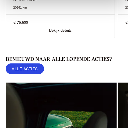
2026
1 km
2
€ 75.599
€
Bekijk details
BENIEUWD NAAR ALLE LOPENDE ACTIES?
ALLE ACTIES