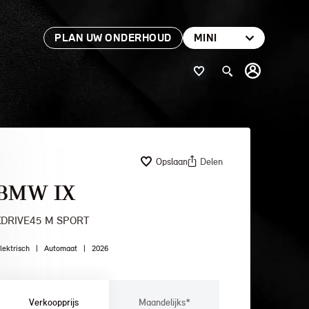
PLAN UW ONDERHOUD
MINI
Opslaan
Delen
BMW IX
XDRIVE45 M SPORT
lektrisch
|
Automaat
|
2026
Verkoopprijs
Maandelijks*