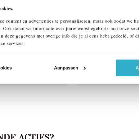
ookies.
ze content en advertenties te personaliseren, maar ook zodat we h
-Hertogenbosch
Almelo
r. Ook delen we informatie over jouw websitegebruik met onze soci
W
iX
BMW
iX
n deze gegevens met overige info die je al eens hebt gedeeld, of d
45 M Sport
xDrive45 M Sport
ze services.
 km
2026
1 km
4.446
€ 105.141
ookies
Aanpassen
A
k details
Bekijk details
DE ACTIES?