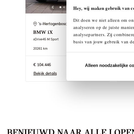
Hey, wij maken gebruik van c
Dit doen we niet alleen om on
's-Hertogenbosch
's
analyseren op de juiste manie
BMW
iX
BM
analysepartners. Zij combinere
xDrive45 M Sport
xDrive
basis van jouw gebruik van de
2026
1 km
2026
1
€ 104.446
€ 10
Alleen noodzakelijke c
Bekijk details
Bekij
BENIEUWD NAAR ALLE LOPEN