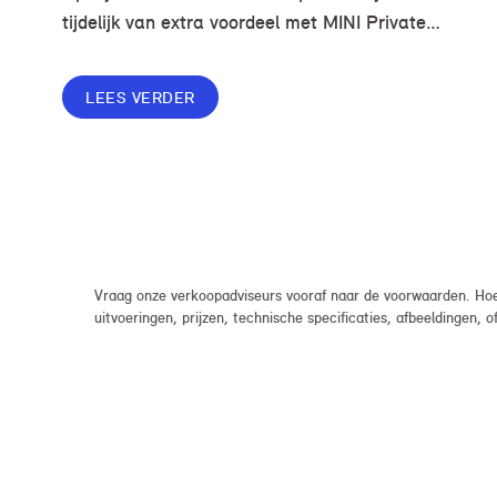
tijdelijk van extra voordeel met MINI Private
Lease. Zo rijd je al een MINI vanaf € 419* per
maand, in plaats van € 449. Afhankelijk van de
LEES VERDER
uitvoering kan jouw voordeel nog verder
oplopen.
Vraag onze verkoopadviseurs vooraf naar de voorwaarden. Hoew
uitvoeringen, prijzen, technische specificaties, afbeeldingen