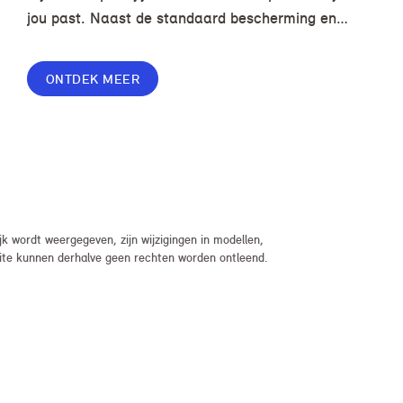
jou past. Naast de standaard bescherming en
gemakken in jouw overeenkomst, geef je jouw
lease nog meer flexibiliteit met Switch of Flex
ONTDEK MEER
Premium.
 wordt weergegeven, zijn wijzigingen in modellen,
bsite kunnen derhalve geen rechten worden ontleend.