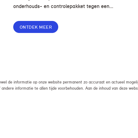
onderhouds- en controlepakket tegen een
voordelige prijs, zodat je zorgeloos en zonder
onverwachte kosten kunt rijden.
ONTDEK MEER
el de informatie op onze website permanent zo accuraat en actueel mogelijk
, of andere informatie te allen tijde voorbehouden. Aan de inhoud van deze we