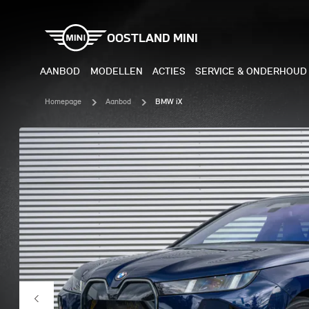
OOSTLAND MINI
AANBOD
MODELLEN
ACTIES
SERVICE & ONDERHOUD
Homepage
Aanbod
BMW iX
ELEKTRISCH
BENZI
MINI COOPER ELECTRIC
MINI
MINI ACEMAN ELECTRIC
MINI
MINI COUNTRYMAN ELECTRIC
MINI
JOHN COOPER WORKS
MIN
ELECTRIC
JOH