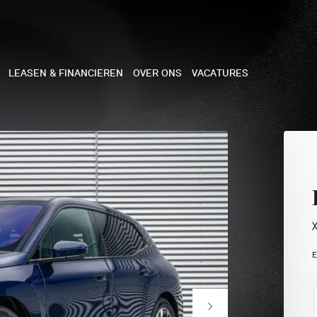
LEASEN & FINANCIEREN
OVER ONS
VACATURES
NE
 COOPER 3-DEURS
 COOPER CABRIO
 COOPER 5-DEURS
E
I COUNTRYMAN
N COOPER WORKS