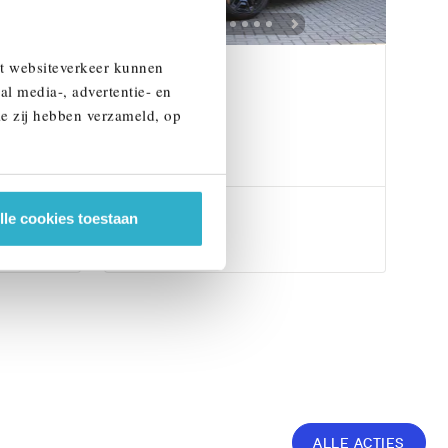
et websiteverkeer kunnen
Doetinchem
al media-, advertentie- en
BMW
iX
ie zij hebben verzameld, op
xDrive45 M Sport
2026
1 km
€ 106.492
lle cookies toestaan
Bekijk details
ALLE ACTIES