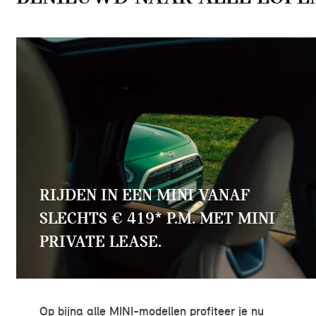
RIJDEN IN EEN MINI VANAF
SLECHTS € 419* P.M. MET MINI
PRIVATE LEASE.
Op bijna alle MINI-modellen profiteer je nu