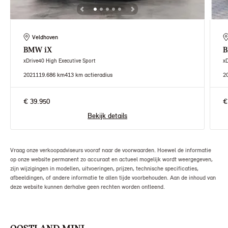
Veldhoven
BMW
iX
xDrive40 High Executive Sport
x
2021
119.686 km
413 km actieradius
2
€ 39.950
€
Bekijk details
Vraag onze verkoopadviseurs vooraf naar de voorwaarden. Hoewel de informatie
op onze website permanent zo accuraat en actueel mogelijk wordt weergegeven,
zijn wijzigingen in modellen, uitvoeringen, prijzen, technische specificaties,
afbeeldingen, of andere informatie te allen tijde voorbehouden. Aan de inhoud van
deze website kunnen derhalve geen rechten worden ontleend.