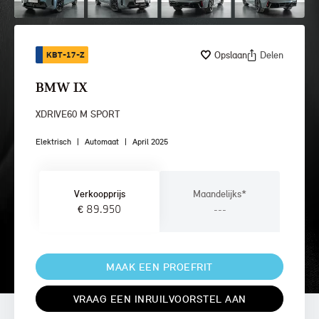
Opslaan
Delen
KBT-17-Z
BMW IX
XDRIVE60 M SPORT
Elektrisch
|
Automaat
|
April 2025
Verkoopprijs
Maandelijks*
€ 89.950
---
MAAK EEN PROEFRIT
VRAAG EEN INRUILVOORSTEL AAN