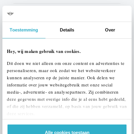
Btw/Marge
BTW
Toestemming
Details
Over
ALLE OPTIES EN SPECIFICATIES
Hey, wij maken gebruik van cookies.
Dit doen we niet alleen om onze content en advertenties te
Stap 1 van 3
personaliseren, maar ook zodat we het websiteverkeer
UW AUTO INRUILEN?
kunnen analyseren op de juiste manier. Ook delen we
informatie over jouw websitegebruik met onze social
media-, advertentie- en analysepartners. Zij combineren
deze gegevens met overige info die je al eens hebt gedeeld,
of die zij hebben verzameld, op basis van jouw gebruik van
deze services.
VOORSTEL AANVRAGEN
Alle cookies toestaan