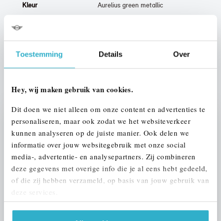
Kleur
Aurelius green metallic
Btw/Marge
Marge
Toestemming
Details
Over
ALLE OPTIES EN SPECIFICATIES
Hey, wij maken gebruik van cookies.
Dit doen we niet alleen om onze content en advertenties te
personaliseren, maar ook zodat we het websiteverkeer
Stap 1 van 3
kunnen analyseren op de juiste manier. Ook delen we
UW MOTOR INRUILEN?
informatie over jouw websitegebruik met onze social
media-, advertentie- en analysepartners. Zij combineren
deze gegevens met overige info die je al eens hebt gedeeld,
of die zij hebben verzameld, op basis van jouw gebruik van
deze services.