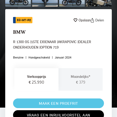
Opslaan
Delen
63-MT-PZ
BMW
R 1300 GS |1STE EIGENAAR |AKRAPOVIC |DEALER
ONDERHOUDEN |OPTION 719
Benzine
|
Handgeschakeld
|
Januari 2024
Verkoopprijs
Maandelijks*
€ 25.990
€ 379
MAAK EEN PROEFRIT
VRAAG EEN INRUILVOORSTEL AAN