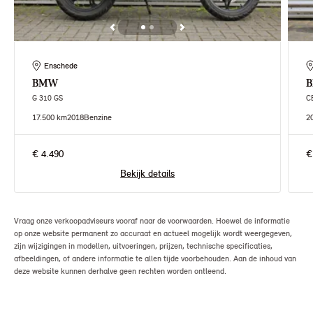
Enschede
BMW
G 310 GS
CE
17.500 km
2018
Benzine
2
€ 4.490
€
Bekijk details
Vraag onze verkoopadviseurs vooraf naar de voorwaarden. Hoewel de informatie
op onze website permanent zo accuraat en actueel mogelijk wordt weergegeven,
zijn wijzigingen in modellen, uitvoeringen, prijzen, technische specificaties,
afbeeldingen, of andere informatie te allen tijde voorbehouden. Aan de inhoud van
deze website kunnen derhalve geen rechten worden ontleend.