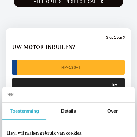
ALLE OPTIES EN SPECIFICATIES
Stap 1 van 3
UW MOTOR INRUILEN?
VOORSTEL AANVRAGEN
Toestemming
Details
Over
U vertelt meer over uw auto
We verrekenen de waarde van uw auto
Hey, wij maken gebruik van cookies.