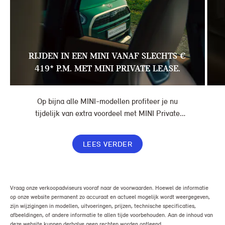
RIJDEN IN EEN MINI VANAF SLECHTS €
419* P.M. MET MINI PRIVATE LEASE.
Op bijna alle MINI-modellen profiteer je nu
tijdelijk van extra voordeel met MINI Private
Lease. Zo rijd je al een MINI vanaf € 419* per
maand, in plaats van € 449. Afhankelijk van de
LEES VERDER
uitvoering kan jouw voordeel nog verder oplopen.
Vraag onze verkoopadviseurs vooraf naar de voorwaarden. Hoewel de informatie
op onze website permanent zo accuraat en actueel mogelijk wordt weergegeven,
zijn wijzigingen in modellen, uitvoeringen, prijzen, technische specificaties,
afbeeldingen, of andere informatie te allen tijde voorbehouden. Aan de inhoud van
deze website kunnen derhalve geen rechten worden ontleend.