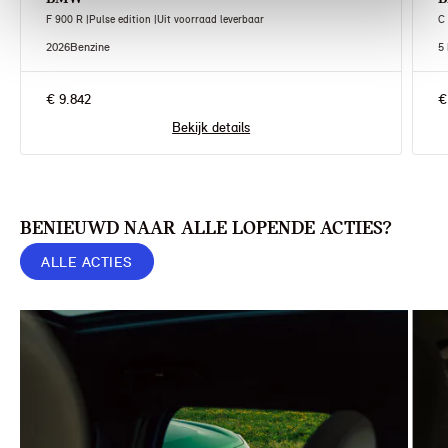
F 900 R |Pulse edition |Uit voorraad leverbaar
C
2026
Benzine
5
€ 9.842
€
Bekijk details
BENIEUWD NAAR ALLE LOPENDE ACTIES?
ALLE ACTIES