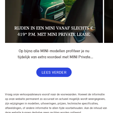
RIJDEN IN EEN MINI VANAF SLECHTS €
419* P.M. MET MINI PRIVATE LEASE.
Op bijna alle MINI-modellen profiteer je nu
tijdelijk van extra voordeel met MINI Private
Lease. Zo rijd je al een MINI vanaf € 419* per
maand, in plaats van € 449. Afhankelijk van de
LEES VERDER
uitvoering kan jouw voordeel nog verder oplopen.
Vraag onze verkoopadviseurs vooraf naar de voorwaarden. Hoewel de informatie
op onze website permanent zo accuraat en actueel mogelijk wordt weergegeven,
zijn wijzigingen in modellen, uitvoeringen, prijzen, technische specificaties,
afbeeldingen, of andere informatie te allen tijde voorbehouden. Aan de inhoud van
deze website kunnen derhalve geen rechten worden ontleend.