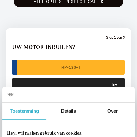
ALLE OPTIES EN SPECIFICATIES
Stap 1 van 3
UW MOTOR INRUILEN?
VOORSTEL AANVRAGEN
Toestemming
Details
Over
U vertelt meer over uw auto
We verrekenen de waarde van uw auto
Hey, wij maken gebruik van cookies.