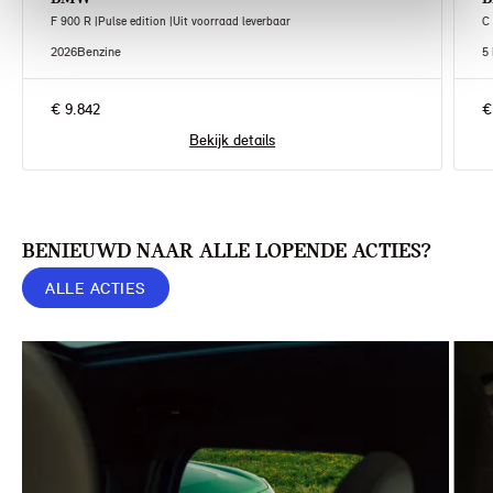
F 900 R |Pulse edition |Uit voorraad leverbaar
C
2026
Benzine
5
€ 9.842
€
Bekijk details
BENIEUWD NAAR ALLE LOPENDE ACTIES?
ALLE ACTIES