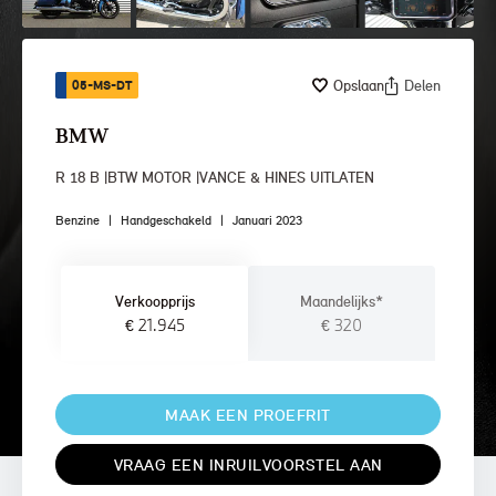
Opslaan
Delen
05-MS-DT
BMW
R 18 B |BTW MOTOR |VANCE & HINES UITLATEN
Benzine
|
Handgeschakeld
|
Januari 2023
Verkoopprijs
Maandelijks*
€ 21.945
€ 320
MAAK EEN PROEFRIT
VRAAG EEN INRUILVOORSTEL AAN