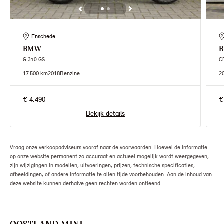
Enschede
BMW
G 310 GS
CE
17.500 km
2018
Benzine
2
€ 4.490
€
Bekijk details
Vraag onze verkoopadviseurs vooraf naar de voorwaarden. Hoewel de informatie
op onze website permanent zo accuraat en actueel mogelijk wordt weergegeven,
zijn wijzigingen in modellen, uitvoeringen, prijzen, technische specificaties,
afbeeldingen, of andere informatie te allen tijde voorbehouden. Aan de inhoud van
deze website kunnen derhalve geen rechten worden ontleend.