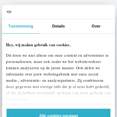
Btw/Marge
Marge
Toestemming
Details
Over
ALLE OPTIES EN SPECIFICATIES
Hey, wij maken gebruik van cookies.
Dit doen we niet alleen om onze content en advertenties te
Stap 1 van 3
personaliseren, maar ook zodat we het websiteverkeer
UW MOTOR INRUILEN?
kunnen analyseren op de juiste manier. Ook delen we
informatie over jouw websitegebruik met onze social
media-, advertentie- en analysepartners. Zij combineren
deze gegevens met overige info die je al eens hebt gedeeld,
of die zij hebben verzameld, op basis van jouw gebruik van
deze services.
VOORSTEL AANVRAGEN
Alle cookies toestaan