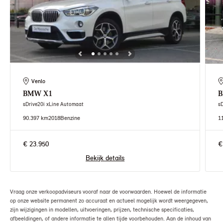
Venlo
BMW
X1
sDrive20i xLine Automaat
s
90.397 km
2018
Benzine
1
€ 23.950
€
Bekijk details
Vraag onze verkoopadviseurs vooraf naar de voorwaarden. Hoewel de informatie
op onze website permanent zo accuraat en actueel mogelijk wordt weergegeven,
zijn wijzigingen in modellen, uitvoeringen, prijzen, technische specificaties,
afbeeldingen, of andere informatie te allen tijde voorbehouden. Aan de inhoud van