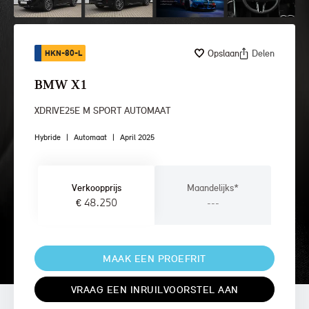
Opslaan
Delen
HKN-80-L
BMW X1
XDRIVE25E M SPORT AUTOMAAT
Hybride
|
Automaat
|
April 2025
Verkoopprijs
Maandelijks*
€ 48.250
---
MAAK EEN PROEFRIT
VRAAG EEN INRUILVOORSTEL AAN