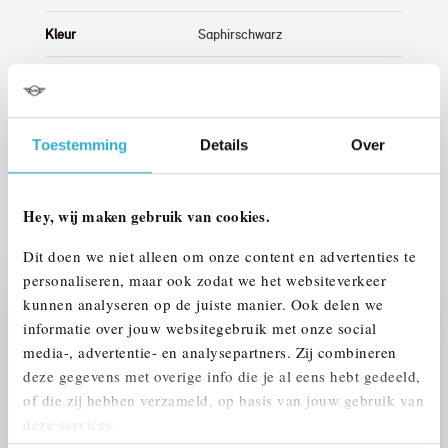
Kleur
Saphirschwarz
Interieur
Half leder / alcantara
Btw/Marge
BTW
Toestemming
Details
Over
ALLE OPTIES EN SPECIFICATIES
Hey, wij maken gebruik van cookies.
Dit doen we niet alleen om onze content en advertenties te
personaliseren, maar ook zodat we het websiteverkeer
kunnen analyseren op de juiste manier. Ook delen we
Stap 1 van 3
informatie over jouw websitegebruik met onze social
UW AUTO INRUILEN?
media-, advertentie- en analysepartners. Zij combineren
deze gegevens met overige info die je al eens hebt gedeeld,
of die zij hebben verzameld, op basis van jouw gebruik van
deze services.