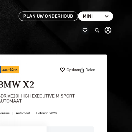
PLAN UW ONDERHOUD
MINI
Opslaan
Delen
JXP-82-K
BMW X2
SDRIVE20I HIGH EXECUTIVE M SPORT
AUTOMAAT
enzine
|
Automaat
|
Februari 2026