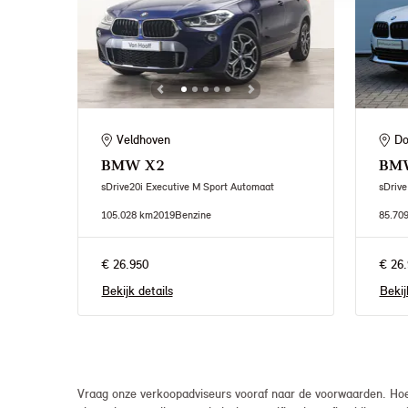
Veldhoven
Do
BMW
X2
BM
sDrive20i Executive M Sport Automaat
sDrive
105.028 km
2019
Benzine
85.70
€ 26.950
€ 26.
Bekijk details
Bekij
Vraag onze verkoopadviseurs vooraf naar de voorwaarden. Hoew