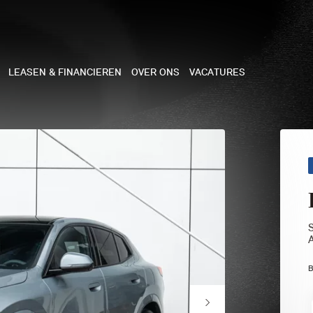
LEASEN & FINANCIEREN
OVER ONS
VACATURES
NE
 COOPER 3-DEURS
 COOPER CABRIO
 COOPER 5-DEURS
B
I COUNTRYMAN
N COOPER WORKS