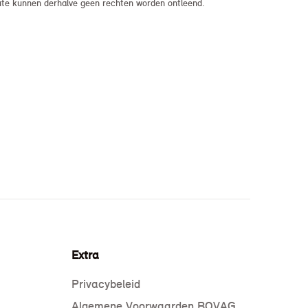
bsite kunnen derhalve geen rechten worden ontleend.
Extra
Privacybeleid
Algemene Voorwaarden BOVAG