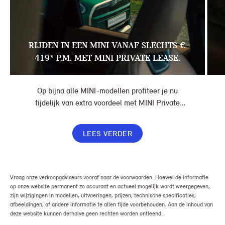
RIJDEN IN EEN MINI VANAF SLECHTS €
419* P.M. MET MINI PRIVATE LEASE.
Op bijna alle MINI-modellen profiteer je nu
tijdelijk van extra voordeel met MINI Private
Lease. Zo rijd je al een MINI vanaf € 419* per
maand, in plaats van € 449. Afhankelijk van de
LEES VERDER
uitvoering kan jouw voordeel nog verder oplopen.
Vraag onze verkoopadviseurs vooraf naar de voorwaarden. Hoewel de informatie
op onze website permanent zo accuraat en actueel mogelijk wordt weergegeven,
zijn wijzigingen in modellen, uitvoeringen, prijzen, technische specificaties,
afbeeldingen, of andere informatie te allen tijde voorbehouden. Aan de inhoud van
deze website kunnen derhalve geen rechten worden ontleend.