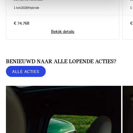
1 km
2026
Hybride
1
€ 74.768
€
Bekijk details
BENIEUWD NAAR ALLE LOPENDE ACTIES?
ALLE ACTIES