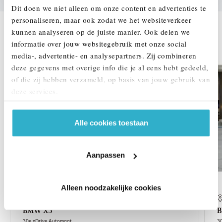
Dit doen we niet alleen om onze content en advertenties te
personaliseren, maar ook zodat we het websiteverkeer
kunnen analyseren op de juiste manier. Ook delen we
DEZE ZIJN VERGELIJKBAAR
informatie over jouw websitegebruik met onze social
media-, advertentie- en analysepartners. Zij combineren
1,99% renteactie
deze gegevens met overige info die je al eens hebt gedeeld,
of die zij hebben verzameld, op basis van jouw gebruik van
deze services.
Alle cookies toestaan
Aanpassen
Alleen noodzakelijke cookies
's-Hertogenbosch
BMW
X3
30e xDrive Automaat
3