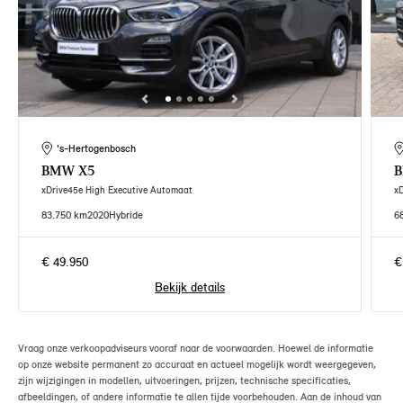
's-Hertogenbosch
BMW
X5
xDrive45e High Executive Automaat
x
83.750 km
2020
Hybride
6
€ 49.950
€
Bekijk details
Vraag onze verkoopadviseurs vooraf naar de voorwaarden. Hoewel de informatie
op onze website permanent zo accuraat en actueel mogelijk wordt weergegeven,
zijn wijzigingen in modellen, uitvoeringen, prijzen, technische specificaties,
afbeeldingen, of andere informatie te allen tijde voorbehouden. Aan de inhoud van