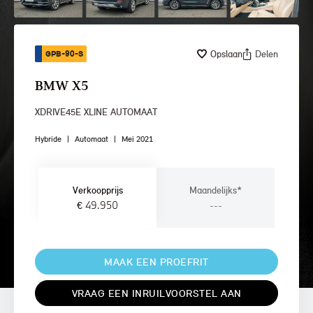
Opslaan
Delen
GPB-90-S
BMW X5
XDRIVE45E XLINE AUTOMAAT
Hybride
|
Automaat
|
Mei 2021
Verkoopprijs
Maandelijks*
€ 49.950
---
MAAK EEN PROEFRIT
VRAAG EEN INRUILVOORSTEL AAN