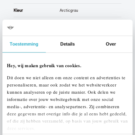
Kleur
Arcticgrau
Interieur
Leder
Btw/Marge
Marge
Toestemming
Details
Over
ALLE OPTIES EN SPECIFICATIES
Hey, wij maken gebruik van cookies.
Dit doen we niet alleen om onze content en advertenties te
personaliseren, maar ook zodat we het websiteverkeer
kunnen analyseren op de juiste manier. Ook delen we
Stap 1 van 3
informatie over jouw websitegebruik met onze social
UW AUTO INRUILEN?
media-, advertentie- en analysepartners. Zij combineren
deze gegevens met overige info die je al eens hebt gedeeld,
of die zij hebben verzameld, op basis van jouw gebruik van
deze services.