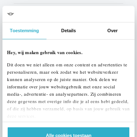
Btw/Marge
BTW
Toestemming
Details
Over
ALLE OPTIES EN SPECIFICATIES
Hey, wij maken gebruik van cookies.
Dit doen we niet alleen om onze content en advertenties te
Stap 1 van 3
personaliseren, maar ook zodat we het websiteverkeer
UW AUTO INRUILEN?
kunnen analyseren op de juiste manier. Ook delen we
informatie over jouw websitegebruik met onze social
media-, advertentie- en analysepartners. Zij combineren
deze gegevens met overige info die je al eens hebt gedeeld,
of die zij hebben verzameld, op basis van jouw gebruik van
deze services.
VOORSTEL AANVRAGEN
Alle cookies toestaan