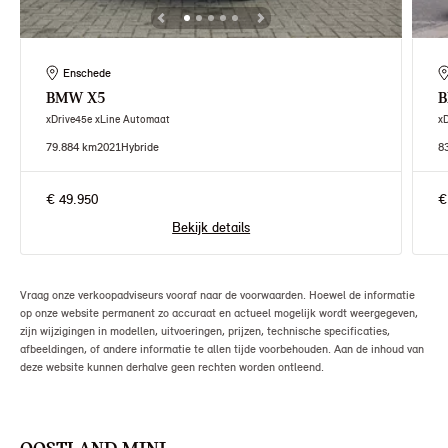
Enschede
BMW
X5
xDrive45e xLine Automaat
x
79.884 km
2021
Hybride
8
€ 49.950
€
Bekijk details
Vraag onze verkoopadviseurs vooraf naar de voorwaarden. Hoewel de informatie
op onze website permanent zo accuraat en actueel mogelijk wordt weergegeven,
zijn wijzigingen in modellen, uitvoeringen, prijzen, technische specificaties,
afbeeldingen, of andere informatie te allen tijde voorbehouden. Aan de inhoud van
deze website kunnen derhalve geen rechten worden ontleend.