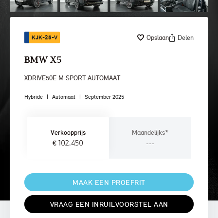
Opslaan
Delen
KJK-25-V
BMW X5
XDRIVE50E M SPORT AUTOMAAT
Hybride
|
Automaat
|
September 2025
Verkoopprijs
Maandelijks*
€ 102.450
---
MAAK EEN PROEFRIT
VRAAG EEN INRUILVOORSTEL AAN