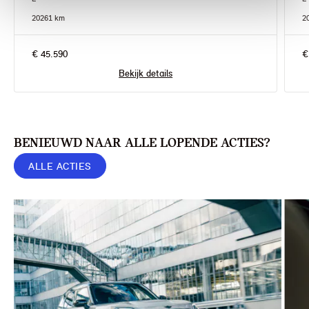
2026
1 km
2
€ 45.590
€
Bekijk details
BENIEUWD NAAR ALLE LOPENDE ACTIES?
ALLE ACTIES